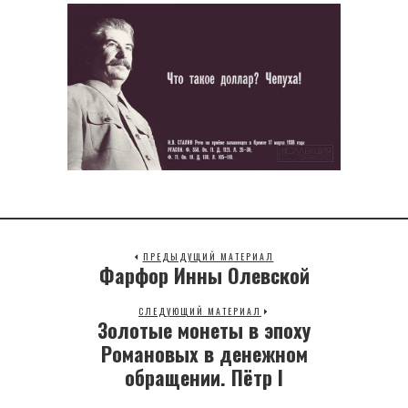
ПРЕДЫДУЩИЙ МАТЕРИАЛ
Фарфор Инны Олевской
Previous
post:
СЛЕДУЮЩИЙ МАТЕРИАЛ
Золотые монеты в эпоху
Next
post:
Романовых в денежном
обращении. Пётр I