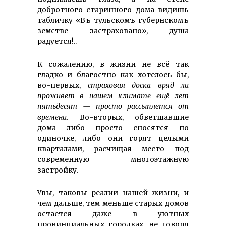
добротного старинного дома видишь
табличку «Въ тульскомъ губернскомъ
земстве застраховано», душа
радуется!..
К сожалению, в жизни не всё так
гладко и благостно как хотелось бы,
во-первых,
страховая доска вряд ли
проживет в нашем климате ещё лет
пятьдесят — просто рассыплется от
времени
. Во-вторых, обветшавшие
дома либо просто сносятся по
одиночке, либо они горят целыми
кварталами, расчищая место под
современную многоэтажную
застройку.
Увы, таковы реалии нашей жизни, и
чем дальше, тем меньше старых домов
остается даже в уютных
провинциальных городках, не говоря