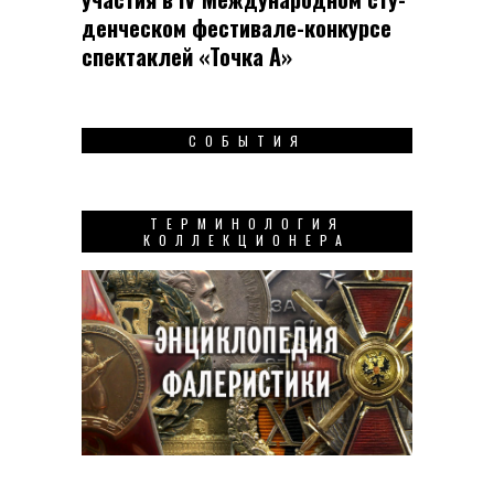
ден­чес­ком фес­ти­вале-кон­кур­се
спек­таклей «Точка А»
СОБЫТИЯ
ТЕРМИНОЛОГИЯ
КОЛЛЕКЦИОНЕРА