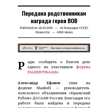
Передана родственникам
награда героя ВОВ
Published on
28.10.2016
10.03.2023
in
Награды СССР
/
Новости
4760 views
Рады сообщить о благом деле
одного из участников
форума
FALERISTIKA.info
.
Александр Ефанов
(ник на
форуме Shashel) — руководитель
поискового объединения «Крымский
Рубеж» ДОСААФ России. Благодаря его
работе была найдена и передана