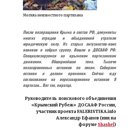
Могила неизвестного партизана
После возвращения Крыма в состав РФ, документы
многих отрядов и объединений утратили
юридическую силу. Из старых энтузиастов-поис
ковиков я собрал группу. Вошли в ДОСААФ РФ.
Специализируемся на крымском партизанском
движении. Обширнейшая тема. Тысячи
незахороненных останков по лесам. Собираем
останки и делаем времянки. Сейчас жду
согласование на перезахоронение останков 8
партизан…
Вот так, вкратце.
Руководитель поискового объединения
«Крымский Рубеж» ДОСААФ России,
участник проекта FALERISTIKA.info
Александр Ефанов (ник на
форуме
Shashel
)