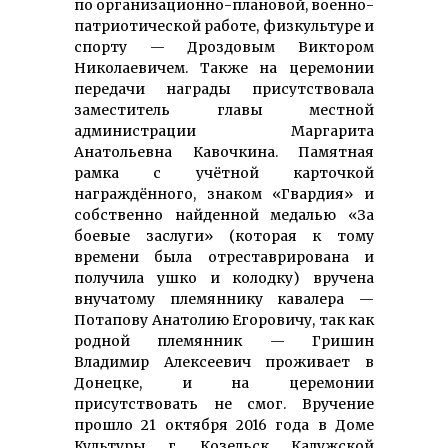
по организационно-плановой, военно-
патриотической работе, физкультуре и
спорту — Дроздовым Виктором
Николаевичем. Также на церемонии
передачи награды присутствовала
заместитель главы местной
администрации Маргарита
Анатольевна Кавочкина. Памятная
рамка с учётной карточкой
награждённого, знаком «Гвардия» и
собственно найденной медалью «За
боевые заслуги» (которая к тому
времени была отреставрирована и
получила ушко и колодку) вручена
внучатому племяннику кавалера —
Потапову Анатолию Егоровичу, так как
родной племянник — Гришин
Владимир Алексеевич проживает в
Донецке, и на церемонии
присутствовать не смог. Вручение
прошло 21 октября 2016 года в Доме
Культуры г. Козельск Калужской