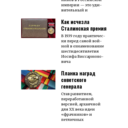
им­пе­рии — это уди­­
витель­ный и
Как исчезла
Сталинская премия
В 1939 го­­ду прак­­ти­­чес­­
ки пе­ред са­­мой вой­­
ной в оз­­на­­ме­но­ва­ние
шес­ти­­де­­ся­­ти­ле­тия
Ио­си­фа Вис­­са­­рио­­но­­
ви­­ча
Планка наград
советского
генерала
Став развитием,
переработанной
версией, архаичной
для XX века идеи
«фрачников» и
петличных