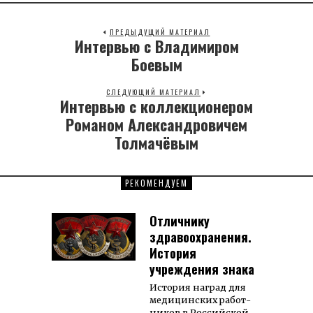
ПРЕДЫДУЩИЙ МАТЕРИАЛ
Интервью с Владимиром
Previous
post:
Боевым
СЛЕДУЮЩИЙ МАТЕРИАЛ
Интервью с коллекционером
Next
post:
Романом Александровичем
Толмачёвым
РЕКОМЕНДУЕМ
Отличнику
здравоохранения.
История
учреждения знака
Исто­рия наг­рад для
ме­ди­цин­ских ра­бот­
ни­ков в Рос­сий­ской