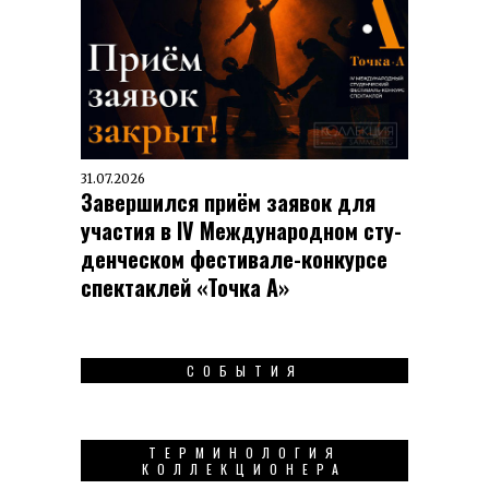
31.07.2026
Завершился приём заявок для
участия в IV Меж­ду­на­род­ном сту­
ден­чес­ком фес­ти­вале-кон­кур­се
спек­таклей «Точка А»
СОБЫТИЯ
ТЕРМИНОЛОГИЯ
КОЛЛЕКЦИОНЕРА