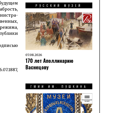
 будущем
РУССКИЙ МУЗЕЙ
б­рость,
­нистра­
твенных,
 режима,
­публики
подписью
07.08.2026
170 лет Аполлинарию
Васнецову
07.1887,
ГМИИ ИМ. ПУШКИНА