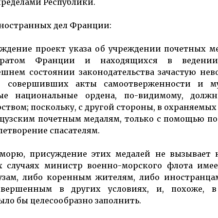
пределами Республики.
иностранных дел Франции:
рждение проект указа об учреждении почетных м
торатом Франции и находящихся в ведени
ешнем состоянии законодательства зачастую не
, совершивших акты самоотверженности и му
ые национальные ордена, по-видимому, долж
рством; поскольку, с другой стороны, в охраняемых
цузским почетным медалям, только с помощью п
летворение спасателям.
 морю, присуждение этих медалей не вызывает 
ых случаях министр военно-морского флота имее
узам, либо коренным жителям, либо иностранцам
овершенным в других условиях, и, похоже, 
ыло бы целесообразно заполнить.