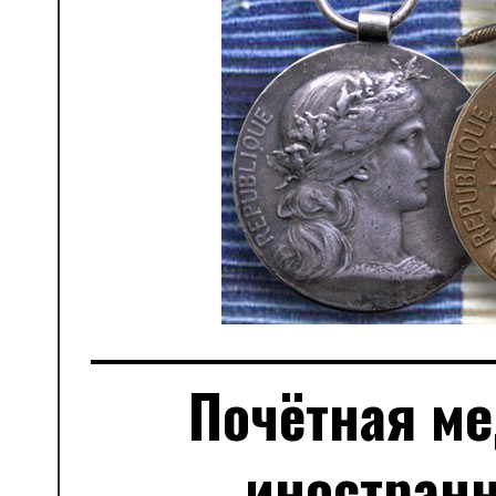
Почётная м
иностран