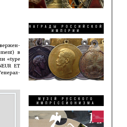
НАГРАДЫ РОССИЙСКОЙ
ИМПЕРИИ
твержен­
ement) в
ли «type
NNEUR ET
Генерал-
МУЗЕЙ РУССКОГО
ИМПРЕССИОНИЗМА