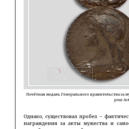
Почётная медаль Гене­рального прави­тельства за муж
pour Ac
Однако, существовал пробел – фактиче
награждения за акты мужества и само