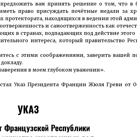
 предложить вам принять решение о том, что в
меть право присуждать почётные медали за хра
х протектората, нахо­дящих­ся в ведении этой адми
отвер­жен­ность и само­отвер­жен­ность как отечес
ю­щих в стра­нах, подпадающих под действие этого
итель­ного интереса, кото­рый прави­тель­ство Рес
ситесь с этими соображениями, заверить вашей 
 докладу.
 заверения в моем глубоком уважении».
стал Указ Президента Франции Жюля Греви от 06.
УКАЗ
т Французской Республики