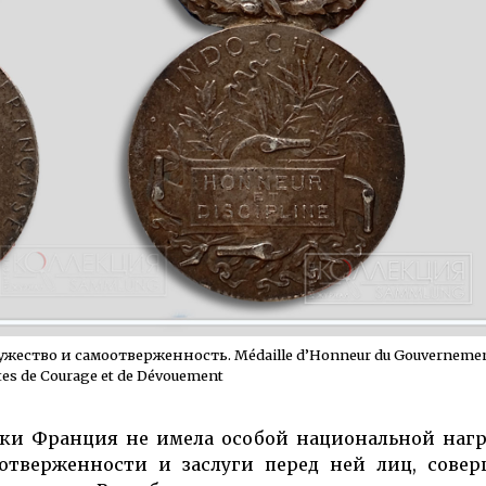
е­ство и само­отвержен­ность. Médaille d’Honneur du Gouver­nemen
tes de Courage et de Dévouement
ски Франция не имела особой национальной наг
отверженности и заслуги перед ней лиц, сове