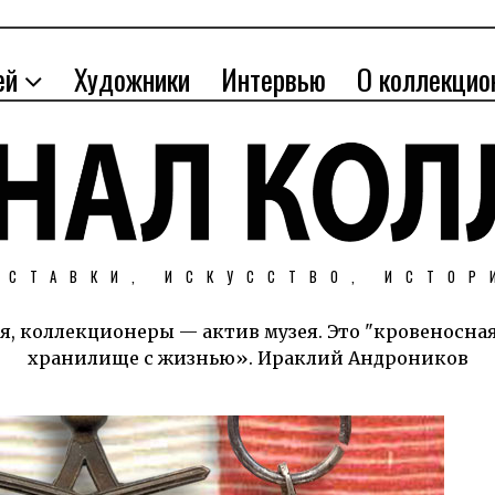
ей
Художники
Интервью
О коллекцио
ЫСТАВКИ, ИСКУССТВО, ИСТОР
я, коллекционеры — актив музея. Это "кровеносна
хранилище с жизнью». Ираклий Андроников