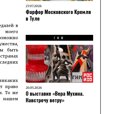
27.07.2026
Фарфор Московского Кремля
в Туле
едалей в
и моего
возможно
ГИМ
жества,
ны быть
 странах
оследних
никаких
т право
20.05.2026
О выставке «Вера Мухина.
. То же
Навстречу ветру»
в нашем