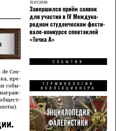
31.07.2026
Завершился приём заявок
для участия в IV Меж­ду­на­
род­ном сту­ден­чес­ком фес­ти­
вале-кон­кур­се спек­таклей
«Точка А»
СОБЫТИЯ
s de Cou­
­ка, пре­
ТЕРМИНОЛОГИЯ
ми со­бы­
КОЛЛЕКЦИОНЕРА
и награж­
обще­ст­
флоты).
ии.