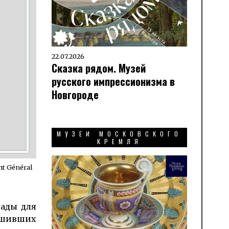
22.07.2026
Сказка рядом. Музей
русского импрессионизма в
Новгороде
МУЗЕИ МОСКОВСКОГО
КРЕМЛЯ
t Géné­ral
рады для
ршивших