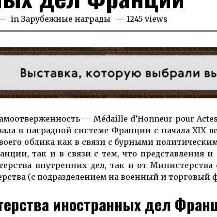
4.02.2026
in
Зарубежные награды
1245 views
само­от­вер­жен­ность — Mé­dail­le d’Hon­neur pour Ac­te
­ва­ла в наг­рад­ной сис­те­ме Фран­ции с на­ча­ла XIX ве
е­го об­лика как в свя­зи с бур­ными по­ли­ти­че­ски­
ран­ции, так и в связи с тем, что пред­став­ления 
стер­ства внут­ренних дел, так и от Министер­ства 
ер­ства (с под­разде­лением на воен­ный и торговый 
терства иностранных дел Франц