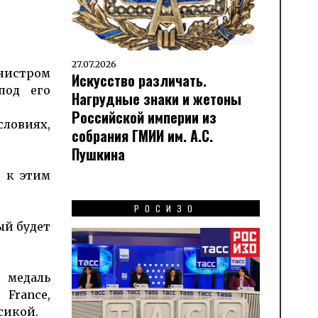
27.07.2026
нистром
Искусство различать.
под его
Нагрудные знаки и жетоны
Российской империи из
словиях,
собрания ГМИИ им. А.С.
Пушкина
 к этим
РОСИЗО
ый будет
 медаль
 France,
сикой.