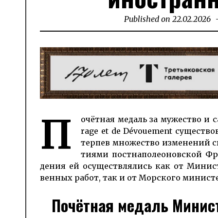
Published on
22.02.2026
2
П
очёт­ная ме­даль за му­же­ст­во и 
rage et de Dé­voue­ment су­ще­ст­во
терпев мно­жество из­ме­нений сво
тия­ми пост­на­по­лео­нов­ской Ф
дения ей осу­ще­ст­вля­лись как от Мини­
венных ра­бот, так и от Мор­ского мини­ст
Почётная медаль Минис