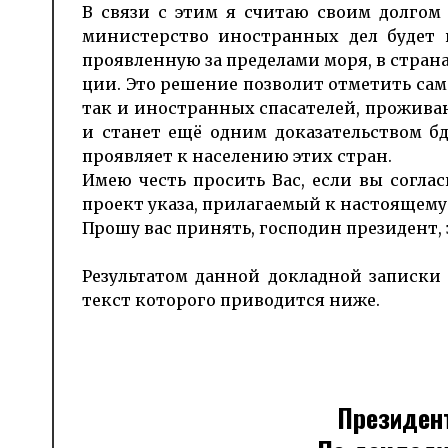
В связи с этим я считаю своим долгом
министерство иностранных дел будет и
проявленную за пределами моря, в страна
ции. Это решение позволит отметить само­
так и иностранных спаса­телей, прожи­ва
и станет ещё одним дока­затель­ством бд
про­яв­ляет к населению этих стран.
Имею честь просить Вас, если вы согла
проект указа, прилагаемый к настоящему
Прошу вас принять, господин президент,
Результатом данной докладной записки 
текст которого приводится ниже.
Президен