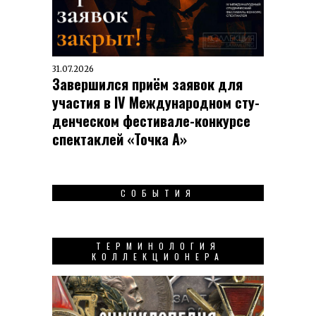
31.07.2026
Завершился приём заявок для
участия в IV Меж­ду­на­род­ном сту­
ден­чес­ком фес­ти­вале-кон­кур­се
спек­таклей «Точка А»
СОБЫТИЯ
ТЕРМИНОЛОГИЯ
КОЛЛЕКЦИОНЕРА