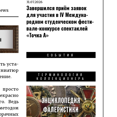
31.07.2026
Завершился приём заявок
views
для участия в IV Меж­ду­на­
род­ном сту­ден­чес­ком фес­ти­
вале-кон­кур­се спек­таклей
«Точка А»
СОБЫТИЯ
ть ус­та­
миниатюр
ТЕРМИНОЛОГИЯ
ение.
КОЛЛЕКЦИОНЕРА
 просто
екрасно
о. Ведь
 методом
фрачных