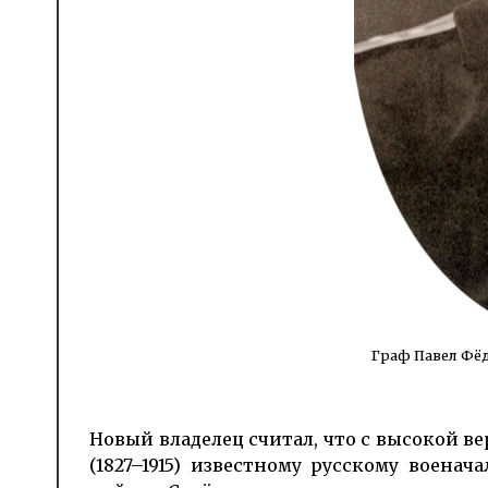
Граф Павел Фёд
Новый владелец считал, что с вы­сокой 
(1827–1915) извест­ному русскому воена­ч