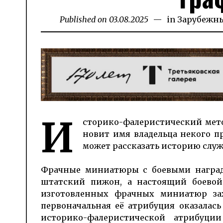
Published on
03.08.2025
05.08.2025
in
Зарубежн
И
сто­рико-фа­ле­рис­ти­чес­кий ме
но­вит имя вла­дель­ца некого 
может рас­сказать историю служ
Фрачные миниатюры с боевыми награда
штатский пижон, а настоящий боевой 
изготовленных фрачных миниатюр захо
первоначальная её атрибуция оказалас
историко-фалеристической атрибуци