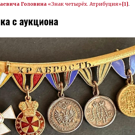
лаевича Головина
«Знак четырёх. Атрибуция»
[1]
.
ка с аукциона