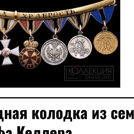
дная колодка из се
фа Келлера