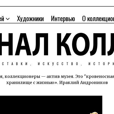
ей
Художники
Интервью
О коллекцио
ЫСТАВКИ, ИСКУССТВО, ИСТОР
я, коллекционеры — актив музея. Это "кровеносна
хранилище с жизнью». Ираклий Андроников