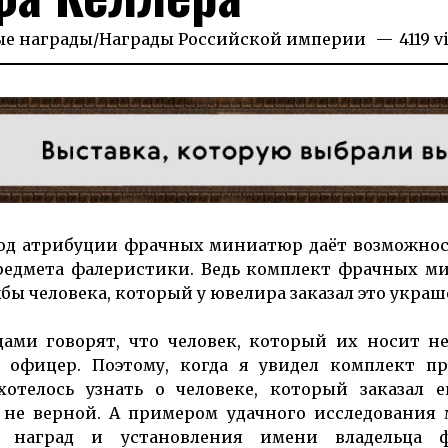
ые награды
/
Награды Российской империи
4119 
тод атри­буции фрач­ных ми­ниатюр даёт воз­мож­нос
предмета фа­ле­рис­ти­ки. Ведь комплект фрачных 
бы человека, который у ювелира заказал это украш
ми говорят, что человек, который их носит не
офицер. Поэтому, когда я увидел комплект пр
телось узнать о человеке, который заказал ег
ь не верной. А примером удачного исследования
и наград и установления имени владельца 