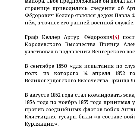
майора. Своё предположение он делал на
странице приводились сведения об Ар
Фёдорович Келлер являлся дедом Павла Фё
нём, а точнее его ранней военной службе.
Граф Келлер Артур Фёдорович
[4]
пост
Королевского Высочества Принца Але
участвовал в подавлении Венгерского в
В сентябре 1850 «для испытания по сл
полк, из которого 14 апреля 1852 
Великогерцогского Высочества Принца Лю
В августе 1852 года стал командовать эс
1854 года по ноябрь 1855 года принимал 
против соединённых флотов войск Англии
Клястицкие гусары были «в составе вой
Курляндии».