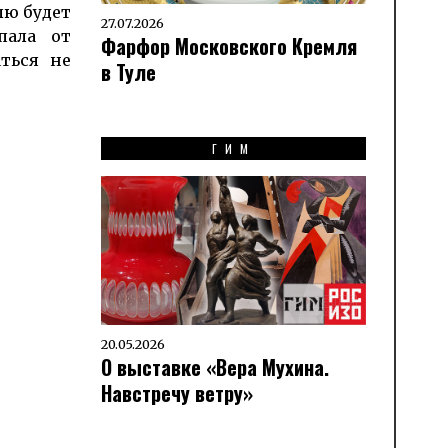
лю будет
27.07.2026
пала от
Фарфор Московского Кремля
ться не
в Туле
ГИМ
20.05.2026
О выставке «Вера Мухина.
Навстречу ветру»