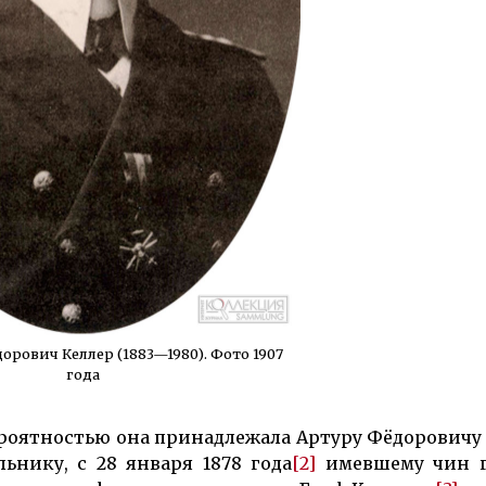
орович Келлер (1883—1980). Фото 1907
года
вероят­ностью она принадлежала Артуру Фёдоровичу
альнику, с 28 января 1878 года
[2]
имевшему чин г