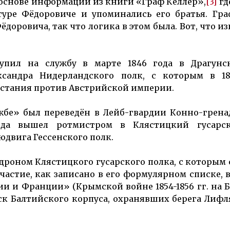
 основе информации из книги «Граф Келлер»,
[3]
гд
туре Фёдоровиче и упоминались его братья. Гра
доровича, так что логика в этом была. Вот, что из
упил на службу в марте 1846 года в Драгунс
ксандра Нидерландского полк, с которым в 18
осстания против Австрийской империи.
ужбе» был переведён в Лейб-гвардии Конно-грен
года вышел ротмистром в Клястицкий гусарс
двига Гессенского полк.
кадроном Клястицкого гусарского полка, с которым 
участие, как записано в его формулярном списке, 
 и Франции» (Крымской войне 1854-1856 гг. на Б
ск Балтийского корпуса, охранявших берега Лиф