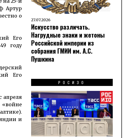
е на 25-й
ф Артур
вестно о
27.07.2026
Искусство различать.
Нагрудные знаки и жетоны
кий Его
Российской империи из
49 году
собрания ГМИИ им. А.С.
Пушкина
адерский
кий Его
РОСИЗО
с апреля
в «войне
алтике).
ляндии и