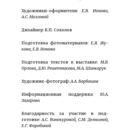
Художники-оформители:
Е.В.
Ионова
,
А.С. Мозговой
Дизайнер: К.П. Соколов
Подготовка фотоматериалов:
Е.Я. Жу­
кова
, Е.В.
Ионова
Подготовка текстов к выставке:
М.В.
Орлова,
Д.Ю. Решетникова,
М.А.
Шинкарук
Художник-фотограф:
А.А. Барбашов
Информационная поддержка:
Ю.А.
Захарова
Благодарность за участие в под­
готовке:
А.С.
Винокуровой
,
С.М. Демкиной,
Е.Г.
Фаро­биной