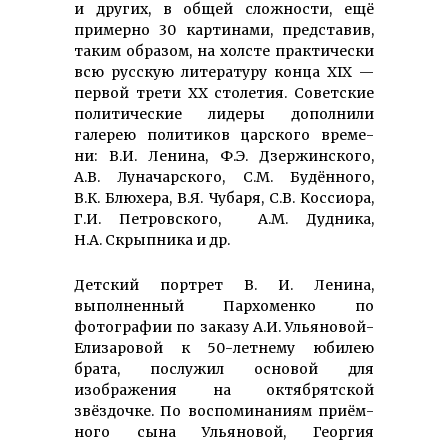
и других, в общей сложности, ещё
примерно 30 картинами, представив,
таким образом, на холсте практически
всю русскую литературу конца XIX —
первой трети XX столетия. Советские
политические лидеры дополнили
галерею политиков царского време­
ни: В.И. Ленина, Ф.Э. Дзержин­ского,
А.В. Луначар­ского, С.М. Будённого,
В.К. Блюхера, В.Я. Чубаря, С.В. Коссио­ра,
Г.И. Петровского, А.М. Дудника,
Н.А. Скрыпника и др.
Детский портрет В. И. Ленина,
выполненный Пархоменко по
фотографии по заказу А.И. Ульяно­вой-
Елиза­ровой к 50-летнему юбилею
брата, послужил основой для
изображения на октябрятской
звёздочке. По воспоми­наниям приём­
ного сына Ульяновой, Георгия