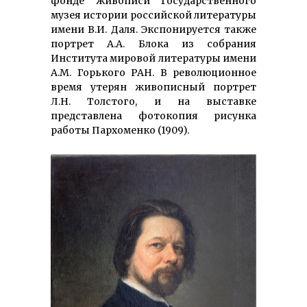
фонде живописи Госу­дарственного
музея истории российской литера­туры
имени В.И. Даля. Экспонируется также
портрет А.А. Блока из собрания
Института мировой литературы имени
А.М. Горького РАН. В рево­люционное
время утерян живописный портрет
Л.Н. Толстого, и на выставке
представлена фотокопия рисунка
работы Пархоменко (1909).