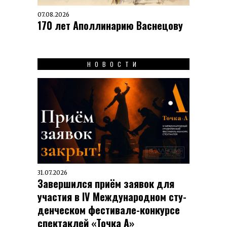
07.08.2026
170 лет Аполлинарию Васнецову
НОВОСТИ
31.07.2026
Завершился приём заявок для
участия в IV Меж­ду­на­род­ном сту­
ден­чес­ком фес­ти­вале-кон­кур­се
спек­таклей «Точка А»