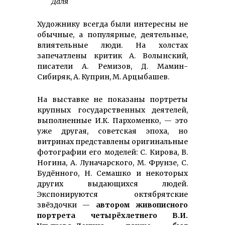
Даля
Художнику всегда были интересны не
обычные, а популярные, деятельные,
влиятельные люди. На холстах
запечатлены критик А. Волынский,
писатели А. Ремизов, Д. Мамин-
Сибиряк, А. Куприн, М. Арцыбашев.
На выставке не показаны портреты
крупных государственных деятелей,
выполненные И.К. Пархоменко, — это
уже другая, советская эпоха, но
витринах представлены оригиналь­ные
фотографии его моделей: С. Кирова, В.
Ногина, А. Луначарского, М. Фрунзе, С.
Будённого, Н. Семашко и некоторых
других выдающихся людей.
Экспонируются октябрятские
звёздочки —
автором живописного
портрета четырёхлетнего В.И.