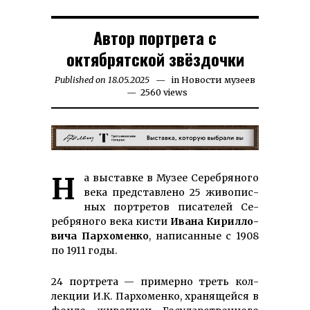
Автор портрета с
октябрятской звёздочки
Published on
18.05.2025
29.07.2025
in
Новости музеев
2560 views
На вы­ставке в Музее Сереб­ряно­го
века пред­ставле­но 25 жи­вопис­
ных порт­ретов писате­лей Се­
ребряного века кисти
Ивана Кирил­ло­
ви­ча Пархо­менко
, на­писанные с 1908
по 1911 годы.
24 портрета — примерно треть кол­
лекции И.К. Пархоменко, хранящейся в