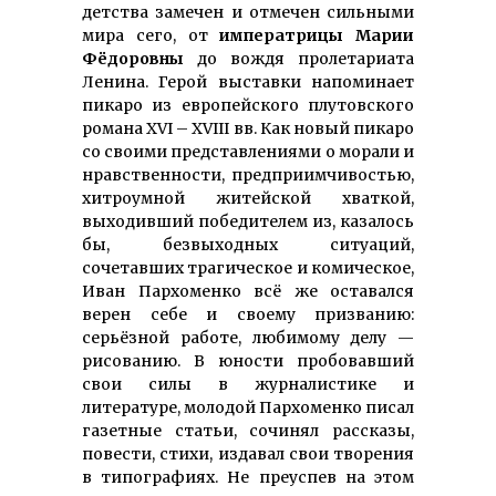
детства замечен и отмечен сильными
мира сего, от
императрицы Марии
Фёдоровны
до вождя пролетариата
Ленина. Герой выставки напоминает
пикаро из европейского плутовского
романа XVI – ХVIII вв. Как новый пикаро
со своими представлениями о морали и
нравственности, предприимчи­востью,
хитроумной житейской хваткой,
выходивший победителем из, казалось
бы, безвыходных ситуаций,
сочетавших трагическое и комическое,
Иван Пархоменко всё же оставался
верен себе и своему призванию:
серьёзной работе, любимому делу —
рисованию. В юности пробовавший
свои силы в журналистике и
литературе, молодой Пархоменко писал
газетные статьи, сочинял рассказы,
повести, стихи, издавал свои творения
в типографиях. Не преуспев на этом