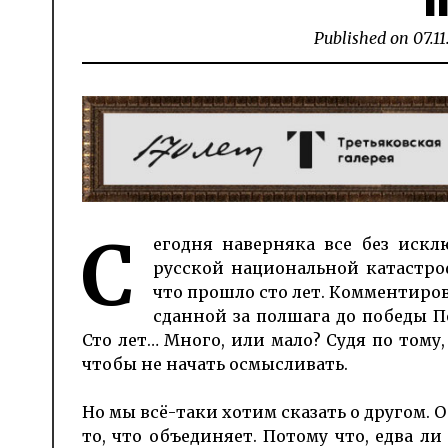
Published on
07.11
С
егодня наверняка все без искл
русской национальной катастроф
что прошло сто лет. Комментирова
сданной за полшага до победы 
Сто лет… Много, или мало? Судя по тому
чтобы не начать осмысливать.
Но мы всё-таки хотим сказать о другом. О 
то, что объединяет. Потому что, едва л