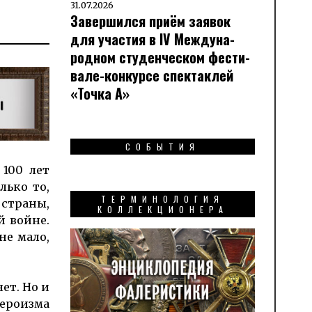
31.07.2026
Завершился приём заявок
для участия в IV Меж­ду­на­
род­ном сту­ден­чес­ком фес­ти­
вале-кон­кур­се спек­таклей
«Точка А»
СОБЫТИЯ
 100 лет
лько то,
ТЕРМИНОЛОГИЯ
 страны,
КОЛЛЕКЦИОНЕРА
й войне.
не мало,
яет. Но и
героизма