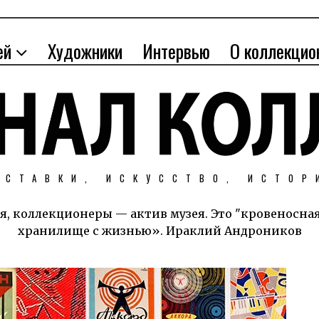
ей
Художники
Интервью
О коллекцио
ЫСТАВКИ, ИСКУССТВО, ИСТОР
я, коллекционеры — актив музея. Это "кровеносна
хранилище с жизнью». Ираклий Андроников