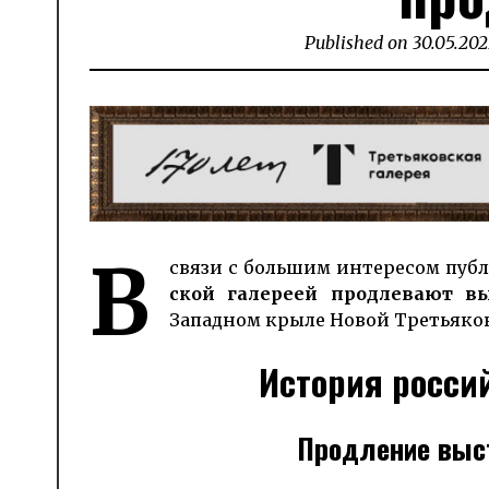
Published on
30.05.202
В
связи с большим интересом пу
ской га­ле­реей про­дле­вают 
Западном крыле Новой Третьяковк
История росси
Продление выст