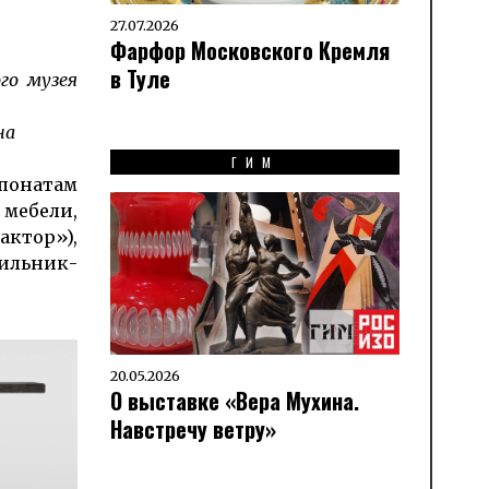
27.07.2026
Фарфор Московского Кремля
в Туле
го музея
на
ГИМ
понатам
мебели,
актор»),
тильник-
20.05.2026
О выставке «Вера Мухина.
Навстречу ветру»