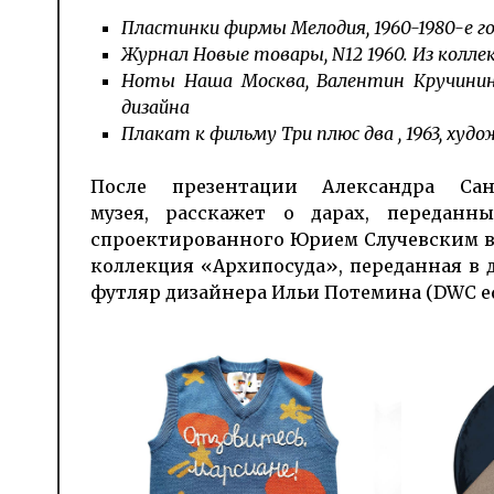
Пластинки фирмы Мелодия, 1960-1980-е го
Журнал Новые товары, N12 1960. Из колле
Ноты Наша Москва, Валентин Кручинин, 
дизайна
Плакат к фильму Три плюс два , 1963, худ
После презентации Александра Са
музея, расскажет о дарах, передан
спроектированного Юрием Случевским в к
коллекция «Архипосуда», переданная в д
футляр дизайнера Ильи Потемина (DWC ed