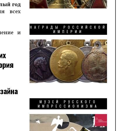
лый год
ля всех
НАГРАДЫ РОССИЙСКОЙ
ИМПЕРИИ
ление и
их
ория
зайна
МУЗЕЙ РУССКОГО
ИМПРЕССИОНИЗМА