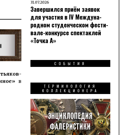
31.07.2026
Завершился приём заявок
для участия в IV Меж­ду­на­
род­ном сту­ден­чес­ком фес­ти­
вале-кон­кур­се спек­таклей
«Точка А»
СОБЫТИЯ
етья­ков­
анное»
в
ТЕРМИНОЛОГИЯ
КОЛЛЕКЦИОНЕРА