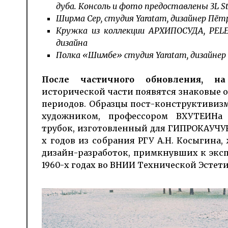
дуба. Консоль и фото предоставлены 3L St
Ширма Сер, студия Yaratam, дизайнер Пё
Кружка из коллекции АРХИПОСУДА, PELE 
дизайна
Полка «Шимбе» студия Yaratam, дизайнер
После частичного обновления, н
исторической части появятся знаковые 
периодов. Образцы пост-конструктивизма
художником, профессором ВХУТЕИНа 
трубок, изготовленный для ГИПРОКАУЧУК 
х годов из собрания РГУ А.Н. Косыгина, 
дизайн-разработок, примкнувших к эксп
1960-х годах во ВНИИ Технической Эстет