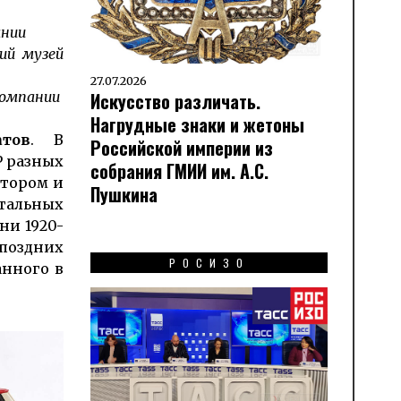
ании
ий музей
27.07.2026
Искусство различать.
компании
Нагрудные знаки и жетоны
тов
. В
Российской империи из
Р разных
собрания ГМИИ им. А.С.
ктором и
Пушкина
тальных
ни 1920-
 поздних
РОСИЗО
анного в