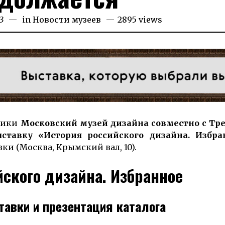
3
18.09.2023
in
Новости музеев
2895 views
блики
Мос­ков­ский музей ди­зайна со­вме­ст­но с Тр
вы­став­ку «История российского дизайна. Избр
и (Москва, Крымский вал, 10).
йского дизайна. Избранное
авки и презентация каталога