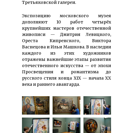
Третья­ковской галереи.
Экспозицию мос­ковского музея
дополняют 10 работ четырёх
крупнейших мастеров оте­че­ствен­ной
живописи — Дмитрия Левицкого,
Ореста Кип­рен­ского, Виктора
Васнецова и Ильи Машкова. В наследии
каждого из этих худож­ников
отражены важнейшие этапы развития
отече­ствен­ного искусства — от эпохи
Просвещения и романтизма до
русского стиля конца XIX — начала XX
века и раннего авангарда.