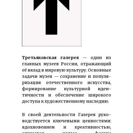
Третья­ков­ская га­­ле­рея
— один из
глав­ных музеев Рос­сии, от­ра­­жаю­­щий
её вклад в мировую культуру. Основные
задачи музея — сохранение и попу­ля­
риза­ция оте­че­ствен­ного искусства,
фор­миро­ва­ние куль­тур­ной иден­
тичности и обес­печение широ­кого
доступа к ху­доже­ст­­вен­­ному наследию.
В своей деятельности Га­лерея руко­
вод­­ст­вует­­ся клю­чевыми цен­ностями:
вдох­но­вением и креатив­ностью,