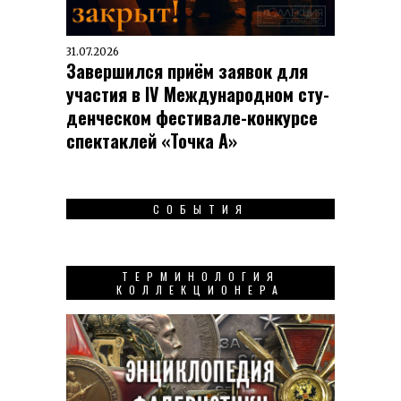
31.07.2026
Завершился приём заявок для
участия в IV Меж­ду­на­род­ном сту­
ден­чес­ком фес­ти­вале-кон­кур­се
спек­таклей «Точка А»
СОБЫТИЯ
ТЕРМИНОЛОГИЯ
КОЛЛЕКЦИОНЕРА