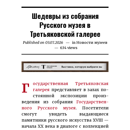
Шедевры из собрания
Русского музея в
Третьяковской галерее
Published on
03.07.2026
15.07.2026
in
Новости музеев
634 views
Го­су­дар­ст­вен­ная Третья­ков­ская
га­лерея
пред­став­ляет в за­лах по­
стоян­ной экспо­зиции произ­
ведения из со­бра­ния
Го­су­дар­ст­вен­
ного Рус­ского музея
. Посетители
смогут уви­деть вы­дающиеся
памятники русского искусства XVIII —
начала ХХ века в диалоге с коллекцией