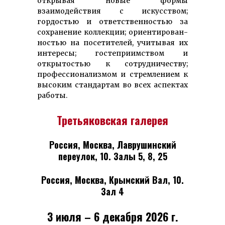
открывая новые формы
взаимодействия с ис­кус­ством;
гордостью и от­вет­ственностью за
сохранение коллекции; ориен­тиро­ван­
ностью на посе­тителей, учитывая их
интересы; гостеприимством и
открытостью к сотруд­ничеству;
профес­сионализ­мом и стрем­ле­нием к
высоким стандартам во всех аспектах
работы.
Третьяковская галерея
Россия, Москва, Лаврушинский
переулок, 10. Залы 5, 8, 25
Россия, Москва, Крымский Вал, 10.
Зал 4
3 июля – 6 декабря 2026 г.