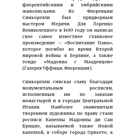
флорентийскими и умбрийскими
живописцами. Во Флоренции
Синьорелли был придворным
мастером Медичи. Для Лоренцо
Великолепного в 1490 году он написал
свое самое известное станковое
произведение — «Воспитание Пана»,
которое погибло во время Второй
мировой войны в Берлине, а также
тондо «Мадонна с Младенцем»
(Галерея Уффици, Флоренция).
Синьорелли снискал славу благодаря
монументальным росписям,
исполненным им по заказам
монастырей и в городах Центральной
Италии. Наиболее знаменитым
творением художника по праву стали
росписи Капеллы Мадонны ди Сан
Брицио, называемой также Новой
капеллой, в соборе города Орвьето, к