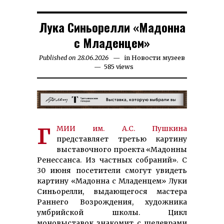
Лука Синьорелли «Мадонна
с Младенцем»
Published on
28.06.2026
14.07.2026
in
Новости музеев
585 views
ГМИИ им. А.С. Пуш­ки­на
представляет третью картину
выставочного проекта «Мадонны
Ренессанса. Из частных собраний». С
30 июня посетители смогут увидеть
картину «Мадонна с Младенцем» Луки
Синьорелли, выдающегося мастера
Раннего Возрождения, художника
умбрийской школы. Цикл
моновыставок знакомит с шедеврами