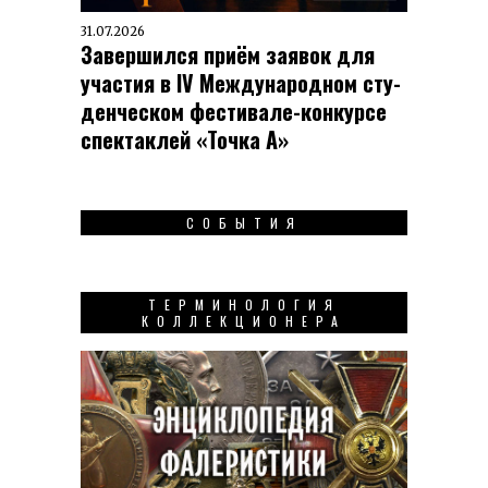
31.07.2026
Завершился приём заявок для
участия в IV Меж­ду­на­род­ном сту­
ден­чес­ком фес­ти­вале-кон­кур­се
спек­таклей «Точка А»
СОБЫТИЯ
ТЕРМИНОЛОГИЯ
КОЛЛЕКЦИОНЕРА