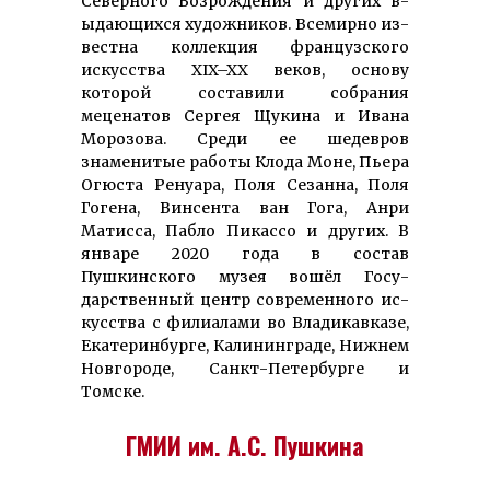
Северного Возрождения и других в­
ыдающих­ся ху­дожников. Все­мирно из­
вестна кол­лекция фран­цузского
искусства XIX–XX веков, основу
которой составили собрания
меценатов Сергея Щукина и Ивана
Морозова. Среди ее шедевров
знаменитые работы Клода Моне, Пьера
Огюста Ренуара, Поля Сезанна, По­ля
Го­гена, Вин­сента ван Гога, Анри
Матисса, Пабло Пикассо и других. В
январе 2020 года в состав
Пушкинского музея вошёл Госу­
дарствен­ный центр со­вре­менного ис­
кусства с фи­лиалами во Вла­дикавказе,
Ека­теринбурге, Ка­лининграде, Нижнем
Нов­городе, Санкт-Пе­тербурге и
Томске.
ГМИИ им. А.С. Пушкина