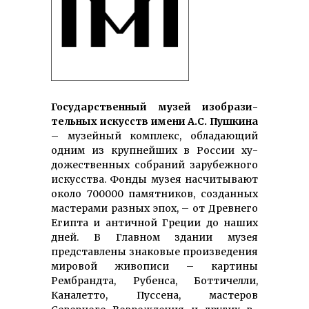
Государственный му­зей изобра­зи­
тель­ных искусств имени А.С. Пушкина
– му­зейный комп­лекс, обла­дающий
одним из крупнейших в Рос­сии ху­
доже­ствен­ных собраний за­рубежного
искусства. Фонды музея насчитывают
около 700000 па­мятников, создан­ных
мастерами раз­ных эпох, – от Древнего
Египта и античной Греции до наших
дней. В Главном здании музея
представлены знаковые произ­веде­ния
ми­ровой жи­вописи – картины
Рембрандта, Рубенса, Боттичелли,
Каналетто, Пуссена, мастеров