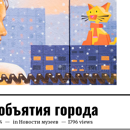
объятия города
4
24.10.2024
in
Новости музеев
1796 views