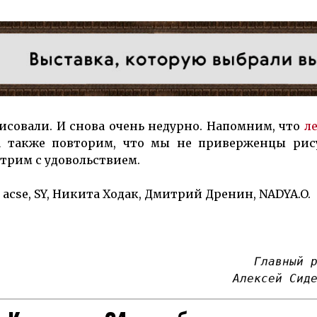
и­со­вали. И сно­ва очень не­дурно. На­помним, что
ле
а так­же повторим, что мы не приверженцы ри­с
отрим с удовольствием.
acse, SY, Никита Ходак, Дмитрий Дренин, NADYA.O.
Главный 
Алексей Сид