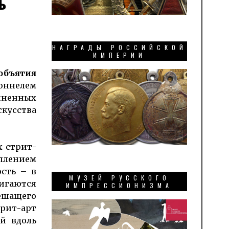
ь
НАГРАДЫ РОССИЙСКОЙ
ИМПЕРИИ
объятия
тоннелем
диненных
кусства
х стрит-
уплением
ость – в
МУЗЕЙ РУССКОГО
жигаются
ИМПРЕССИОНИЗМА
пешащего
трит-арт
й вдоль