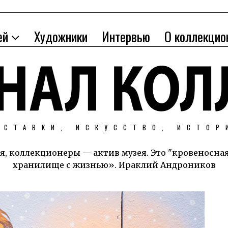
ей
Художники
Интервью
О коллекцио
ЫСТАВКИ, ИСКУССТВО, ИСТОР
я, коллекционеры — актив музея. Это "кровеносна
хранилище с жизнью». Ираклий Андроников