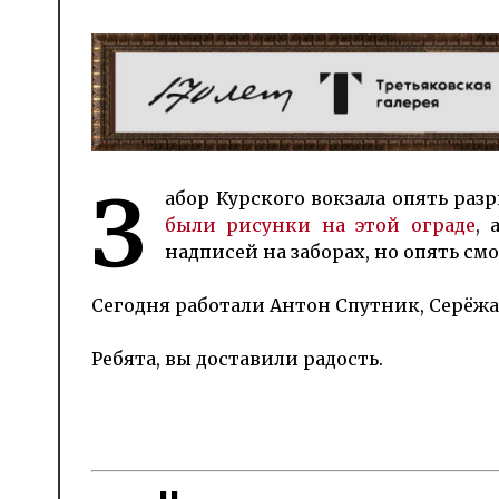
З
абор Курского вокза­ла опять раз­р
были рисунки на этой ог­ра­де
, 
надписей на заборах, но опять см
Сегодня работали Антон Спутник, Серёжа 
Ребята, вы доставили радость.