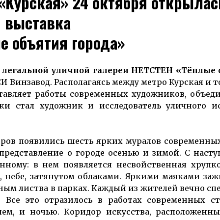
 «Курская» 24 октября открылас
выставка
е объятия города»
а легальной уличной галереи НЕТСТЕН «Тёплые 
 Винзавод. Располагаясь между метро Курская и 
ставляет работы современных художников, объе
ки стал художник и исследователь уличного ис
тров появились шесть ярких муралов современны
представление о городе осенью и зимой. С наст
нному: в нем появляется несвойственная хрупк
, небе, затянутом облаками. Яркими маяками за
ным листва в парках. Каждый из жителей вечно с
у. Все это отразилось в работах современных с
нем, и ночью. Коридор искусства, расположенны