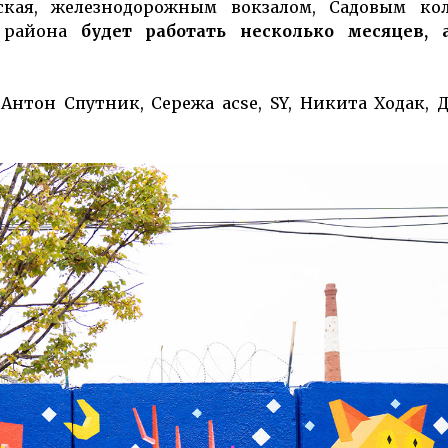
ская, железнодорожным вокзалом, Садовым ко
о района
будет работать несколько месяцев, 
нтон Спут­ник, Сережа acse, SY, Никита Ходак,