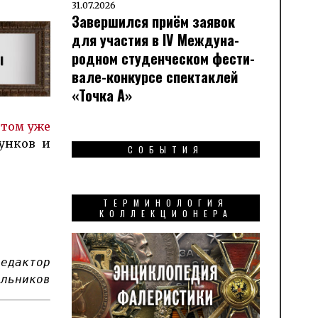
31.07.2026
Завершился приём заявок
для участия в IV Меж­ду­на­
род­ном сту­ден­чес­ком фес­ти­
вале-кон­кур­се спек­таклей
«Точка А»
­том уже
ун­ков и
СОБЫТИЯ
ТЕРМИНОЛОГИЯ
КОЛЛЕКЦИОНЕРА
редактор
ельников