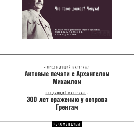
ПРЕДЫДУЩИЙ МАТЕРИАЛ
Актовые печати с Архангелом
Previous
post:
Михаилом
СЛЕДУЮЩИЙ МАТЕРИАЛ
300 лет сражению у острова
Next
post:
Гренгам
РЕКОМЕНДУЕМ