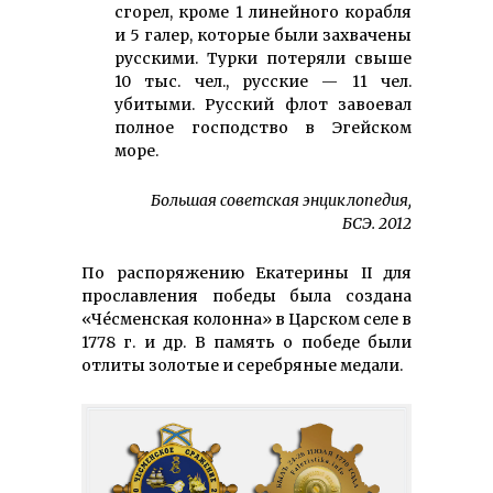
сгорел, кроме 1 ли­нейного корабля
и 5 галер, которые были захвачены
русскими. Турки потеряли свыше
10 тыс. чел., русские — 11 чел.
убитыми. Русский флот за­воевал
полное господство в Эгейском
море.
Большая советская энциклопедия,
БСЭ. 2012
По рас­по­ря­жению Екатерины II для
про­славления победы была создана
«Чéсменская ко­лонна» в Царском селе в
1778 г. и др. В память о победе были
отлиты золотые и се­ребряные медали.