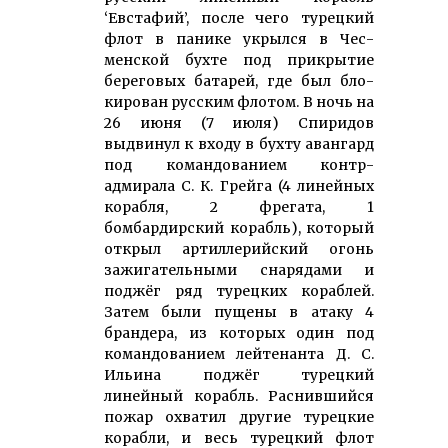
‘Евстафий’, после чего турецкий
флот в панике укрылся в Чес­
менской бухте под прикрытие
береговых батарей, где был бло­
кирован рус­ским флотом. В ночь на
26 июня (7 июля) Спиридов
выдвинул к входу в бухту авангард
под командованием контр-
адмирала С. К. Грейга (4 линейных
корабля, 2 фрегата, 1
бомбардирский корабль), который
открыл ар­тил­лерий­ский огонь
зажи­гательными снарядами и
поджёг ряд турецких кораблей.
Затем были пущены в атаку 4
брандера, из которых один под
командованием лей­тенанта Д. С.
Ильина поджёг турецкий
линейный корабль. Рас­­нив­шийся
пожар охватил другие турецкие
корабли, и весь турецкий флот