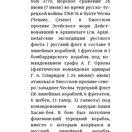
бой 1770, морское сражение 26
июня (7 июля) во время рус­ско-ту­
рец­кой войны 1768-74 в бухте Чéсма
(Чешме, Çesme) в Хиосском
проливе Эгей­ского моря. Дейст­
вовавший в Архи­пелаге (см. Архи­
пелаг­ские экспе­диции русского
флота ) русский флот в составе 9
линей­ных ко­раблей, 3 фрегатов и 1
бом­бар­дир­ского корабля под ко­
мандова­нием графа А. Г. Орлова
(фактически ко­мандовал адмирал
Г. А. Спиридов ) 24 июня(5 июля)
атаковал в Хиос­ском про­ливе се­ве­
ро-запад­нее Чесмы турецкий флот
(16 ли­нейных кораблей, 6 фрегатов,
6 ше­бек, 13 галер, 32 га­лиота) под
ко­мандова­нием капу­дан-паши
Хасан-бея. В бою был потоплен
флаг­манский ту­рецкий корабль,
вместе с которым взор­вался и
русский линейный корабль