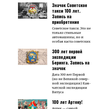
Значок Советское
такси 100 лет.
Запись на
приобретение
Советское такси. Это не
только стильные
автомашины, но и
особая каста советских
300 лет первой
экспедиции
Беринга. Запись на
значок
Дата 300 лет Первой
(но не Великой се­вер­
ной экс­пе­ди­ции) Кам­
чат­ской экс­пе­ди­ции
Витуса
100 лет Артеку!
Артек — самый