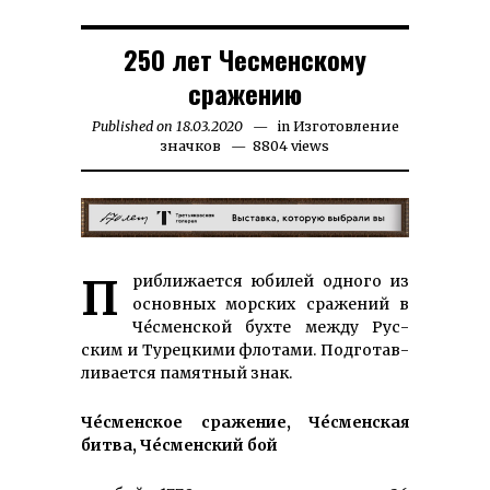
250 лет Чесменскому
сражению
Published on
18.03.2020
15.09.2025
in
Изготовление
значков
8804 views
Приб­ли­жает­ся юби­лей од­ного из
ос­новных мор­ских сра­жений в
Чéс­менской бухте меж­ду Рус­
ским и Турец­кими флотами. Под­го­тав­
ли­вает­ся па­мят­ный знак.
Чéсменское сра­жение, Чéс­мен­ская
бит­ва, Чéс­мен­ский бой