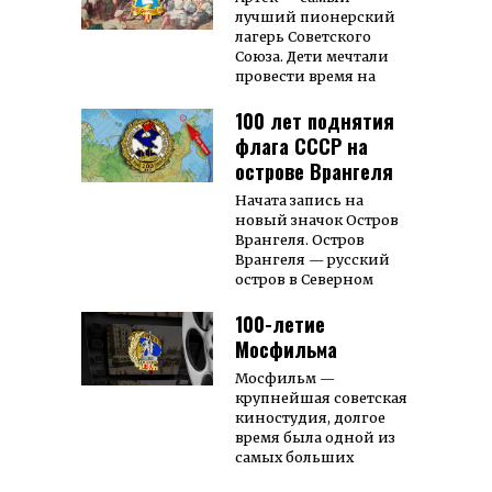
лучший пионерский
лагерь Советского
Союза. Дети мечтали
провести время на
100 лет поднятия
флага СССР на
острове Врангеля
Начата запись на
новый значок Остров
Врангеля. Остров
Врангеля — русский
остров в Северном
100-летие
Мосфильма
Мосфильм —
крупнейшая со­вет­ская
кино­сту­­дия, дол­­гое
вре­­мя была од­ной из
са­мых боль­ших