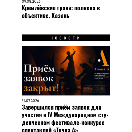
09.08.2026
Кремлёвские грани: полвека в
объективе. Казань
НОВОСТИ
31.07.2026
Завершился приём заявок для
участия в IV Меж­ду­на­род­ном сту­
ден­чес­ком фес­ти­вале-кон­кур­се
спек­таклей «Точка А»