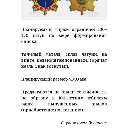
Планируемый ти­раж ог­ра­ничен 100-
150 штук по мере фор­мирова­ния
списка.
Тяжёлый металл, сплав латуни, на
винте, цель­но­штам­пован­ный, горячая
эмаль. Знак вогнутый.
Планируемый размер 41×33 мм.
Предлагаются на знаки сертификаты
по образцу к 100-летним юбилеям
ранее выпущенных знаков
(приобретение по желанию).
С уважением Пеленгас