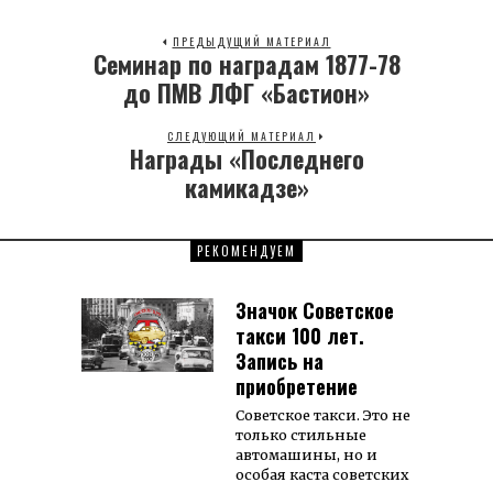
ПРЕДЫДУЩИЙ МАТЕРИАЛ
Семинар по наградам 1877-78
Previous
post:
до ПМВ ЛФГ «Бастион»
СЛЕДУЮЩИЙ МАТЕРИАЛ
Награды «Последнего
Next
post:
камикадзе»
РЕКОМЕНДУЕМ
Значок Советское
такси 100 лет.
Запись на
приобретение
Советское такси. Это не
только стильные
автомашины, но и
особая каста советских