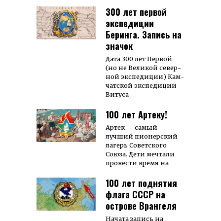
300 лет первой
экспедиции
Беринга. Запись на
значок
Дата 300 лет Первой
(но не Великой се­вер­
ной экс­пе­ди­ции) Кам­
чат­ской экс­пе­ди­ции
Витуса
100 лет Артеку!
Артек — самый
лучший пионерский
лагерь Советского
Союза. Дети мечтали
провести время на
100 лет поднятия
флага СССР на
острове Врангеля
Начата запись на