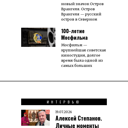
новый значок Остров
Врангеля. Остров
Врангеля — русский
остров в Северном
100-летие
Мосфильма
Мосфильм —
крупнейшая со­вет­ская
кино­сту­­дия, дол­­гое
вре­­мя была од­ной из
са­мых боль­ших
ИНТЕРВЬЮ
19.07.2026
Алексей Степанов.
Личные моменты