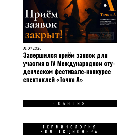
31.07.2026
Завершился приём заявок для
участия в IV Меж­ду­на­род­ном сту­
ден­чес­ком фес­ти­вале-кон­кур­се
спек­таклей «Точка А»
СОБЫТИЯ
ТЕРМИНОЛОГИЯ
КОЛЛЕКЦИОНЕРА