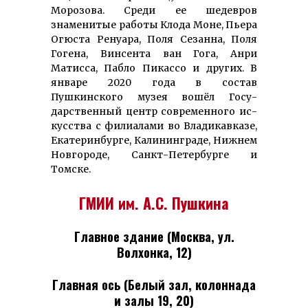
Морозова. Среди ее шедевров
знаменитые работы Клода Моне, Пьера
Огюста Ренуара, Поля Сезанна, По­ля
Го­гена, Вин­сента ван Гога, Анри
Матисса, Пабло Пикассо и других. В
январе 2020 года в состав
Пушкинского музея вошёл Госу­
дарствен­ный центр со­вре­менного ис­
кусства с фи­лиалами во Вла­дикавказе,
Ека­теринбурге, Ка­лининграде, Нижнем
Нов­городе, Санкт-Пе­тербурге и
Томске.
ГМИИ им. А.С. Пушкина
Главное здание (Москва, ул.
Волхонка, 12)
Главная ось (Белый зал, колоннада
и залы 19, 20)