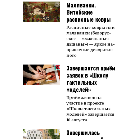
Маляванки.
Витебские
расписные ковры
Рас­пис­ные ков­ры или
ма­ля­ван­ки (бе­лорус­
ское — «ма­ля­ва­ныя
ды­ва­ны») — яр­кое на­
прав­ле­ние де­ко­ра­тив­
ного
Завершается приём
заявок в «Школу
тактильных
моделей»
Приём заявок на
участие в проекте
«Школа тактильных
моделей» завершается
10 августа
Завершилась