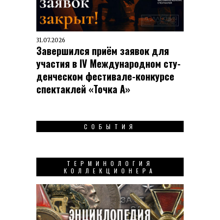
31.07.2026
Завершился приём заявок для
участия в IV Меж­ду­на­род­ном сту­
ден­чес­ком фес­ти­вале-кон­кур­се
спек­таклей «Точка А»
СОБЫТИЯ
ТЕРМИНОЛОГИЯ
КОЛЛЕКЦИОНЕРА