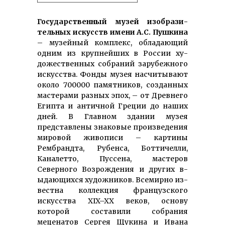
Государственный му­зей изобра­зи­
тель­ных искусств имени А.С. Пушкина
– му­зейный комп­лекс, обла­дающий
одним из крупнейших в Рос­сии ху­
доже­ствен­ных собраний за­рубежного
искусства. Фонды музея насчитывают
около 700000 па­мятников, создан­ных
мастерами раз­ных эпох, – от Древнего
Египта и античной Греции до наших
дней. В Главном здании музея
представлены знаковые произ­веде­ния
ми­ровой жи­вописи – картины
Рембрандта, Рубенса, Боттичелли,
Каналетто, Пуссена, мастеров
Северного Возрождения и других в­
ыдающих­ся ху­дожников. Все­мирно из­
вестна кол­лекция фран­цузского
искусства XIX–XX веков, основу
которой составили собрания
меценатов Сергея Щукина и Ивана