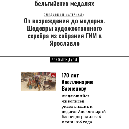
post:
бельгийских медалях
СЛЕДУЮЩИЙ МАТЕРИАЛ
От возрождения до модерна.
Next
post:
Шедевры художественного
серебра из собрания ГИМ в
Ярославле
РЕКОМЕНДУЕМ
170 лет
Аполлинарию
Васнецову
Выдающийся
живописец,
рисовальщик и
педагог Аполлинарий
Васнецов родился 6
июня 1856 года.