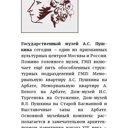
Го­су­дар­ст­вен­ный му­зей А.С. Пуш­
кина
се­год­ня – один из при­знан­ных
куль­тур­ных цент­ров Москвы и России.
Помимо го­лов­ного музея, ГМП вклю­
чает ещё пять обо­соб­ленных струк­
турных под­раз­де­ле­ний ГМП: Мемо­
риаль­ную квартиру А.С. Пушкина на
Арбате, Мемо­риаль­ную квар­тиру А.
Белого на Арбате, Дом-музей И.С.
Тургенева на Остоженке, Дом-му­­зей
В.Л. Пушкина на Старой Басманной и
Вы­ста­воч­ные залы на Арбате.
Основной музейный комплекс рас­
полагается в заме­ча­тель­ном архи­тек­
тур­ном памят­нике начала XIX века –