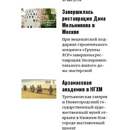
Завершилась
реставрация Дома
Мельникова в
Москве
При ме­це­нат­ской под­
держ­ке строи­тель­ного
хол­динга «Груп­пы
ЛСР» за­вер­ше­на рес­
тав­ра­ция Экс­пе­ри­мен­
таль­ного жи­ло­го до­
ма-мас­тер­ской
Арзамасская
академия в НГХМ
Третья­ков­ская га­ле­рея
и Ниже­го­род­ский го­
су­дар­ствен­ный ху­до­
же­ст­вен­ный му­зей от­
кры­ли в Нижнем Нов­
го­ро­де вы­ста­воч­ный
проект