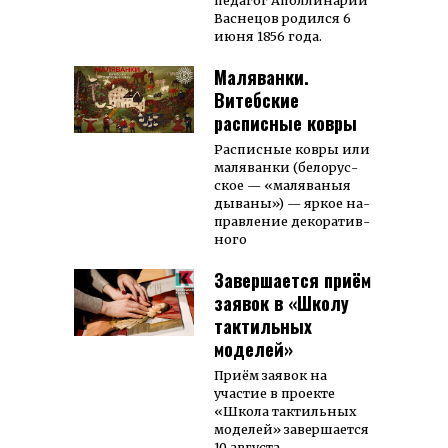
педагог Аполлинарий
Васнецов родился 6
июня 1856 года.
Маляванки.
Витебские
расписные ковры
Рас­пис­ные ков­ры или
ма­ля­ван­ки (бе­лорус­
ское — «ма­ля­ва­ныя
ды­ва­ны») — яр­кое на­
прав­ле­ние де­ко­ра­тив­
ного
Завершается приём
заявок в «Школу
тактильных
моделей»
Приём заявок на
участие в проекте
«Школа тактильных
моделей» завершается
10 августа