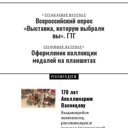
ПРЕДЫДУЩИЙ МАТЕРИАЛ
Всероссийский опрос
Previous
post:
«Выставка, которую выбрали
вы». ГТГ
СЛЕДУЮЩИЙ МАТЕРИАЛ
Оформление коллекции
Next
post:
медалей на планшетах
РЕКОМЕНДУЕМ
170 лет
Аполлинарию
Васнецову
Выдающийся
живописец,
рисовальщик и