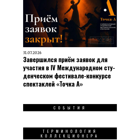
31.07.2026
Завершился приём заявок для
участия в IV Меж­ду­на­род­ном сту­
ден­чес­ком фес­ти­вале-кон­кур­се
спек­таклей «Точка А»
СОБЫТИЯ
ТЕРМИНОЛОГИЯ
КОЛЛЕКЦИОНЕРА