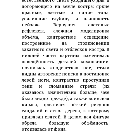
естественного света уходящего дня и
догорающего на земле костра; яркие
красные, жёлтые и синие тона,
усилившие глубину и плановость
пейзажа. Вернулись световые
рефлексы, сложная моделировка
объёма, контрастное освещение,
построенное на столкновении
закатного света и отблесков костра. В
нижней части картины изменилась
освещённость деталей композиции:
появилась «подсветка» ног, стали
видны авторские поиски в постановке
левой ноги, контрастно проступили
тени и сломанные стрелы (их
оказалось значительно больше, чем
было видно прежде), а также воинская
кираса, проявился чёткий рисунок
сандалий и ствол дерева, к которому
привязан святой. В целом вся фигура
обрела большую объёмность,
оторвалась от фона.