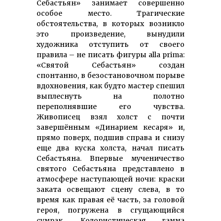
Себастьян» занимает совершенно
особое место. Трагические
обстоятельства, в которых возникло
это произведение, вынудили
художника отступить от своего
правила – не писать фигуры alla prima:
«Святой Себастьян» создан
спонтанно, в безостановочном порыве
вдохновения, как будто мастер спешил
выплеснуть на полотно
переполнявшие его чувства.
Живописец взял холст с почти
завершённым «Динарием кесаря» и,
прямо поверх, подшив справа и снизу
еще два куска холста, начал писать
Себастьяна. Впервые мученичество
святого Себастьяна представлено в
атмосфере наступающей ночи: краски
заката освещают сцену слева, в то
время как правая её часть, за головой
героя, погружена в сгущающийся
сумрак. Колористическая гамма