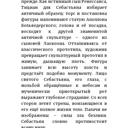
прежде. Как истинный сын Ренессанса,
Тициан для Себастьяна избирает
античный образец: торс и постановка
фигуры напоминают статую Аполлона
Бельведерского; голова и её посадка,
восходят к другой знаменитой
античной скульптуре – одного из
сыновей Лаокоона. Отталкиваясь от
классического прототипа, художник
превращает скульптурный прототип в
живую, дышащую плоть. Фигура
занимает всю высоту холста и
предстаёт подобно монументу. Лицо
святого Себастьяна, его глаза, с
мольбой обращённые к небесам и
мученически приоткрытый рот
выражают глубокое страдание. Со всех
сторон летят стрелы, вонзающиеся в
его ещё полное жизни тело. Палачи не
изображены – силы зла безлики.
Себастьян словно противостоит
всему миру.