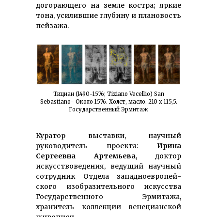
догорающего на земле костра; яркие
тона, усилившие глубину и плановость
пейзажа.
Тициан (1490-1576; Tiziano Vecellio) San
Sebastiano- Около 1576. Холст, масло. 210 x 115,5.
Государственный Эрмитаж
Куратор выставки, научный
руководитель проекта:
Ирина
Сергеевна Артемьева
, доктор
искусствоведения, ведущий научный
сотрудник Отдела западно­европей­
ского изобра­зитель­ного искусства
Госу­дар­ствен­ного Эрмитажа,
хранитель коллекции вене­цианской
живописи.