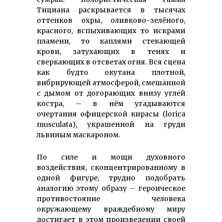
Тициана раскрывается в тысячах
оттенков охры, оливково-зелёного,
красного, вспыхивающих то искрами
пламени, то каплями стекающей
крови, затухающих в тенях и
сверкающих в отсветах огня. Вся сцена
как будто окутана плотной,
вибрирующей атмосферой, смешанной
с дымом от догорающих внизу углей
костра, – в нём угадываются
очертания офицерской кирасы (lorica
musculata), украшенной на груди
львиным маскароном.
По силе и мощи духовного
воздействия, сконцентрированному в
одной фигуре, трудно подобрать
аналогию этому образу – героическое
противостояние человека
окружающему враждебному миру
достигает в этом произведении своей