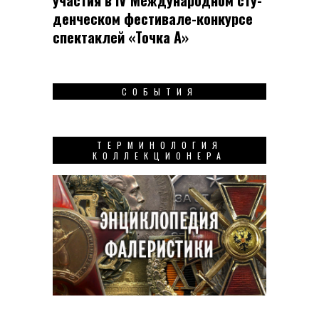
участия в IV Меж­ду­на­род­ном сту­
ден­чес­ком фес­ти­вале-кон­кур­се
спек­таклей «Точка А»
СОБЫТИЯ
ТЕРМИНОЛОГИЯ
КОЛЛЕКЦИОНЕРА