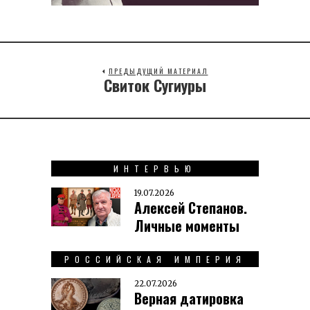
ПРЕДЫДУЩИЙ МАТЕРИАЛ
Свиток Сугиуры
Previous
post:
ИНТЕРВЬЮ
19.07.2026
Алексей Степанов.
Личные моменты
РОССИЙСКАЯ ИМПЕРИЯ
22.07.2026
Верная датировка