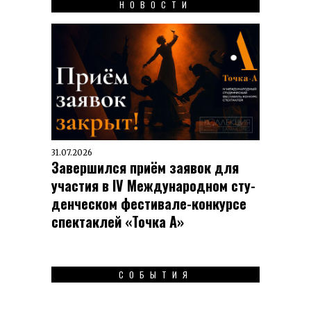
НОВОСТИ
31.07.2026
Завершился приём заявок для
участия в IV Меж­ду­на­род­ном сту­
ден­чес­ком фес­ти­вале-кон­кур­се
спек­таклей «Точка А»
СОБЫТИЯ