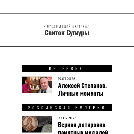
ПРЕДЫДУЩИЙ МАТЕРИАЛ
Свиток Сугиуры
Previous
post:
ИНТЕРВЬЮ
19.07.2026
Алексей Степанов.
Личные моменты
РОССИЙСКАЯ ИМПЕРИЯ
22.07.2026
Верная датировка
памятных медалей