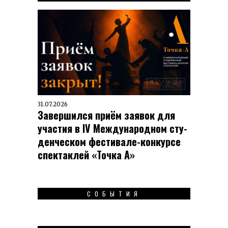
31.07.2026
Завершился приём заявок для
участия в IV Меж­ду­на­род­ном сту­
ден­чес­ком фес­ти­вале-кон­кур­се
спек­таклей «Точка А»
СОБЫТИЯ