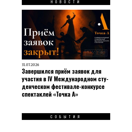
НОВОСТИ
31.07.2026
Завершился приём заявок для
участия в IV Меж­ду­на­род­ном сту­
ден­чес­ком фес­ти­вале-кон­кур­се
спек­таклей «Точка А»
СОБЫТИЯ