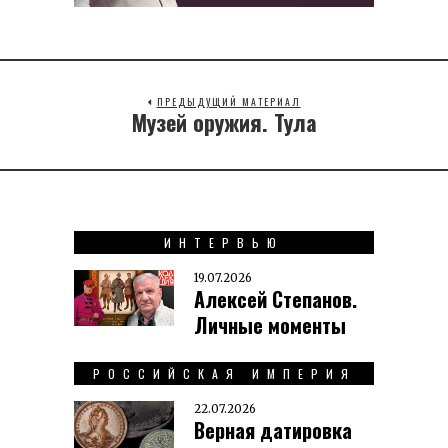
ПРЕДЫДУЩИЙ МАТЕРИАЛ
Музей оружия. Тула
Previous
post:
ИНТЕРВЬЮ
19.07.2026
Алексей Степанов.
Личные моменты
РОССИЙСКАЯ ИМПЕРИЯ
22.07.2026
Верная датировка