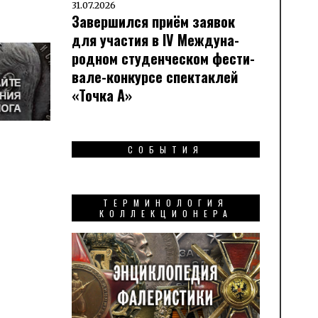
31.07.2026
Завершился приём заявок
для участия в IV Меж­ду­на­
род­ном сту­ден­чес­ком фес­ти­
вале-кон­кур­се спек­таклей
«Точка А»
СОБЫТИЯ
ТЕРМИНОЛОГИЯ
КОЛЛЕКЦИОНЕРА