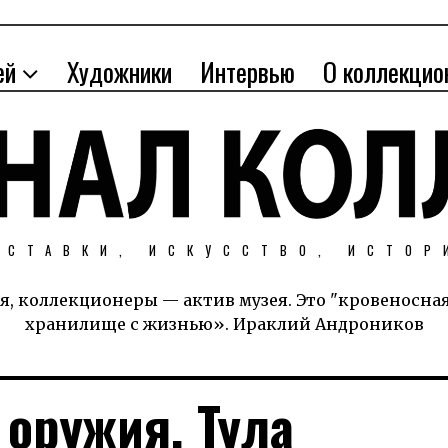
ей
Художники
Интервью
О коллекцио
ЫСТАВКИ, ИСКУССТВО, ИСТОР
я, коллекционеры — актив музея. Это "кровеносна
хранилище с жизнью». Ираклий Андроников
 оружия. Тула