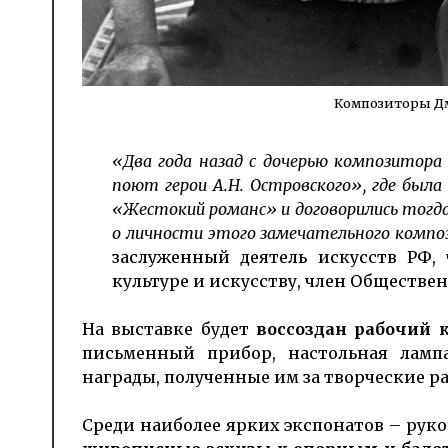
Композиторы Д
«Два года назад с дочерью композитор
поют герои А.Н. Островского», где был
«Жестокий романс» и договорились тогда
о личности этого замечательного комп
заслуженный деятель искусств РФ,
культуре и искусству, член Обществе
На выставке будет
воссоздан рабочий 
письменный прибор, настольная ламп
награды, полученные им за творческие р
Среди наиболее ярких экспонатов – рук