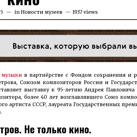
25
29.09.2025
in
Новости музеев
1937 views
й му­зыки
в парт­нёр­стве с Фон­дом со­хра­не­ния и р
т­ро­ва, Сою­зом ком­по­зи­то­ров Рос­сии и Го­су­дар­с
­ставляет выставку к 95-летию Андрея Пав­ло­ви­ча 
о­зи­тора, бо­лее 40 лет воз­главлявшего Союз ком­по­
дного ар­тиста СССР, лауреата Государственных пре­
.
тров. Не только кино.