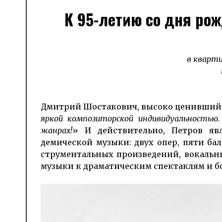
К 95-летию со дня ро
в кварти
Дмитрий Шостакович, высоко ценивший тв
яркой композиторской ин­ди­ви­дуаль­ностью
жанрах!
» И действительно, Петров яв­л
демической му­зыки: двух опер, пяти бале
стру­мен­таль­ных произ­ведений, вокаль
музыки к дра­ма­ти­ческим спектаклям и 