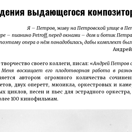
ждения выдающегося композито
Я – Петров, живу на Петровской улице в Пе
ре – пианино Petroff, перед окнами – дом и ботик Петра
поэтому опера о нём понадобилась, дабы комплект бы
Андрей
орчество своего коллеги, писал: «
Андрей Пет­ров 
. Ме­ня восхищает его пло­дотворная работа в раз­но
яется автором ог­ромного ко­личества со­чине
тов, двух оперетт, мюзикла, ор­кестровых и ка­­ме
ных циклов, песен и пьес для эстрадного оркестра,
более 100 кинофильмам.