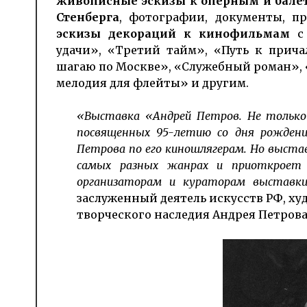
живописные эскизы к оперным и балет
Стенберга
, фотографии, документы, п
эскизы декораций к кинофильмам
с 
удачи», «Третий тайм», «Путь к прича
шагаю по Москве», «Служебный роман», 
мелодия для флейты» и другим.
«Выставка «Андрей Петров. Не только
посвященных 95-летию со дня рожден
Петрова по его киношлягерам. Но выста
самых разных жанрах и приоткроет 
организаторам и кураторам выставки
заслуженный деятель искусств РФ, х
творческого наследия Андрея Петров