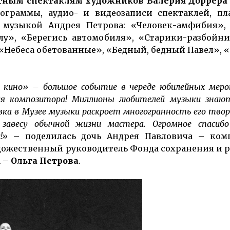
ным спек­таклям художников Валерия Доррера 
рограммы, аудио- и видеозаписи спектаклей, пл
музыкой Андрея Петрова: «Человек-амфибия», 
лу», «Берегись автомобиля», «Старики-разбойн
«Небеса обетованные», «Бедный, бедный Павел», 
 кино» – большое событие в череде юбилейных меро
ия композитора! Миллионы любителей музыки знаю
вка в Музее музыки раскроет многогранность его твор
завесу обычной жизни мастера. Огромное спасиб
!»
– поделилась дочь Андрея Павловича – комп
удожественный руководитель Фонда сохранения и 
а –
Ольга Петрова
.