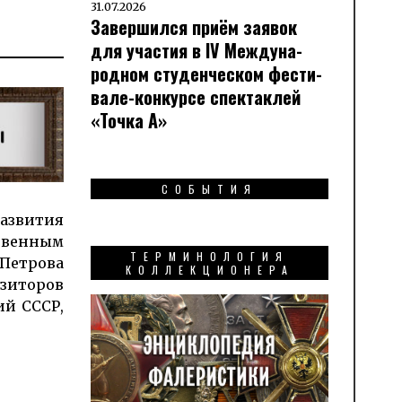
31.07.2026
Завершился приём заявок
для участия в IV Меж­ду­на­
род­ном сту­ден­чес­ком фес­ти­
вале-кон­кур­се спек­таклей
«Точка А»
СОБЫТИЯ
аз­ви­тия
т­вен­ным
ТЕРМИНОЛОГИЯ
Пет­рова
КОЛЛЕКЦИОНЕРА
зи­то­ров
мий СССР,