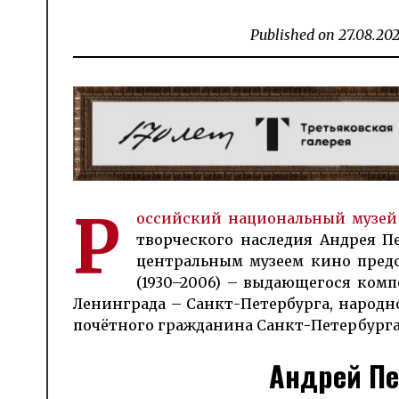
Published on
27.08.20
Р
ос­сий­ский на­цио­наль­ный му­зе
твор­чес­ко­го на­сле­дия Анд­рея Пе
цент­раль­ным му­зеем ки­но пред
(1930–2006) – вы­даю­ще­гося ком­п
Ле­нин­гра­да – Санкт-Пе­тер­бурга, на­ро
по­чёт­ного граж­данина Санкт-Петербурга
Андрей Пе