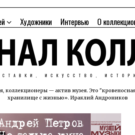
ей
Художники
Интервью
О коллекцио
ЫСТАВКИ, ИСКУССТВО, ИСТОР
я, коллекционеры — актив музея. Это "кровеносна
хранилище с жизнью». Ираклий Андроников