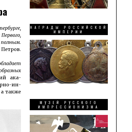
ра
НАГРАДЫ РОССИЙСКОЙ
тербурге,
ИМПЕРИИ
 Первого,
л полным.
 Петров.
об­ладает
образ­ных
ний ака­
р­но-ин­
 а также
МУЗЕЙ РУССКОГО
ИМПРЕССИОНИЗМА