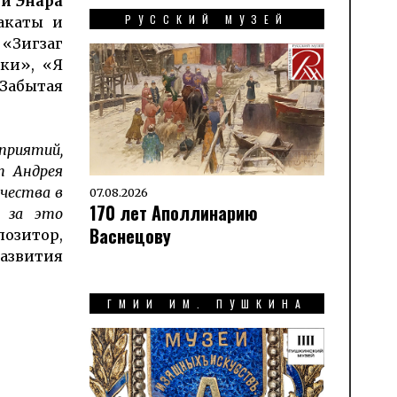
и Энара
РУССКИЙ МУЗЕЙ
акаты и
«Зигзаг
ики», «Я
«Забытая
приятий,
т Андрея
чества в
07.08.2026
170 лет Аполлинарию
о за это
Васнецову
озитор,
развития
ГМИИ ИМ. ПУШКИНА