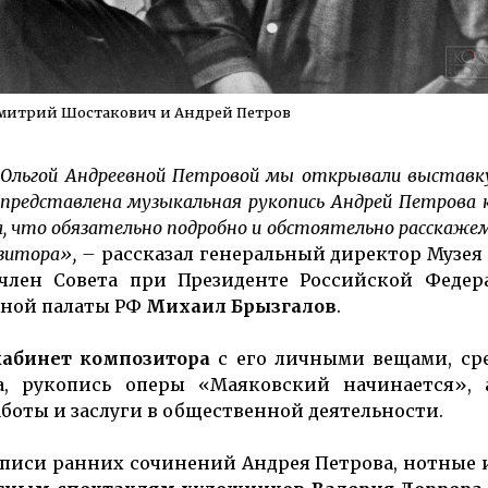
митрий Шостакович и Андрей Петров
а Ольгой Андреевной Петровой мы открывали выставк
а представлена музыкальная рукопись Андрей Петрова
, что обязательно подробно и обстоятельно расскаже
озитора», –
рассказал генеральный директор Музея
 член Совета при Президенте Российской Федер
нной палаты РФ
Михаил Брызгалов
.
кабинет композитора
с его личными вещами, сре
а, рукопись оперы «Маяковский начинается», 
аботы и заслуги в общественной деятельности.
описи ранних сочинений Андрея Петрова, нотные 