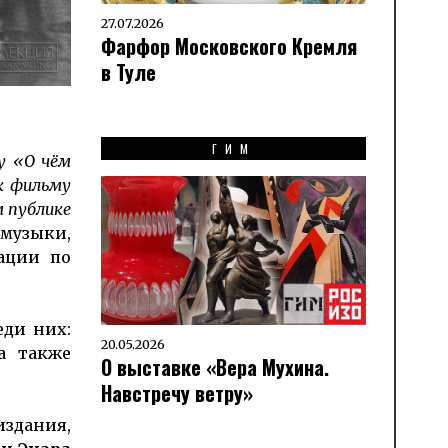
27.07.2026
Фарфор Московского Кремля
в Туле
ГИМ
у «О чём
к фильму
м публике
 музыки,
ации по
ди них:
20.05.2026
а также
О выставке «Вера Мухина.
Навстречу ветру»
издания,