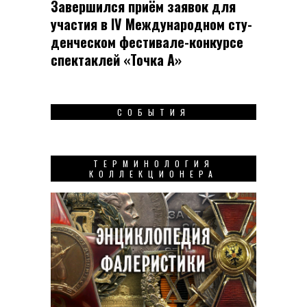
Завершился приём заявок для
участия в IV Меж­ду­на­род­ном сту­
ден­чес­ком фес­ти­вале-кон­кур­се
спек­таклей «Точка А»
СОБЫТИЯ
ТЕРМИНОЛОГИЯ
КОЛЛЕКЦИОНЕРА