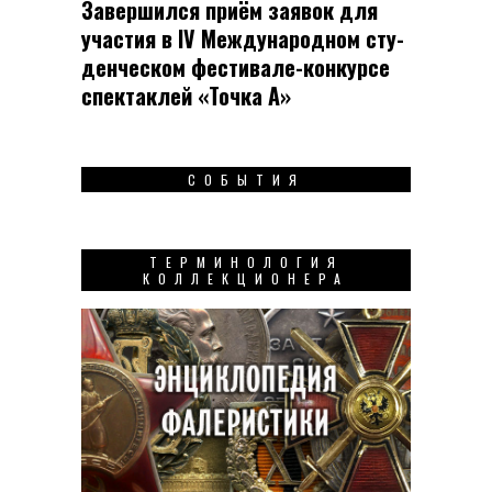
Завершился приём заявок для
участия в IV Меж­ду­на­род­ном сту­
ден­чес­ком фес­ти­вале-кон­кур­се
спек­таклей «Точка А»
СОБЫТИЯ
ТЕРМИНОЛОГИЯ
КОЛЛЕКЦИОНЕРА