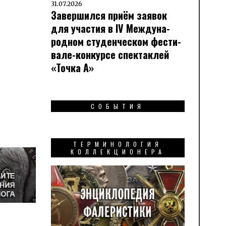
31.07.2026
Завершился приём заявок
для участия в IV Меж­ду­на­
род­ном сту­ден­чес­ком фес­ти­
вале-кон­кур­се спек­таклей
«Точка А»
СОБЫТИЯ
ТЕРМИНОЛОГИЯ
КОЛЛЕКЦИОНЕРА