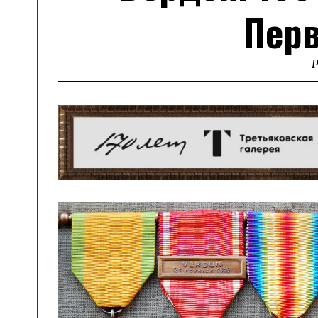
Перв
P