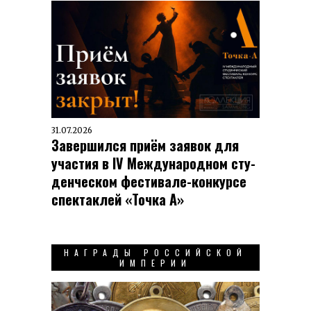
31.07.2026
Завершился приём заявок для
участия в IV Меж­ду­на­род­ном сту­
ден­чес­ком фес­ти­вале-кон­кур­се
спек­таклей «Точка А»
НАГРАДЫ РОССИЙСКОЙ
ИМПЕРИИ