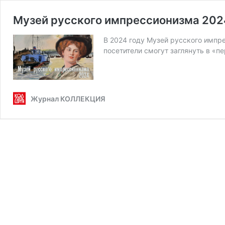
Музей русского импрессионизма 202
В 2024 году Музей русского им­прес­с
по­се­ти­те­ли смо­гут за­гля­нуть в «
Журнал КОЛЛЕКЦИЯ