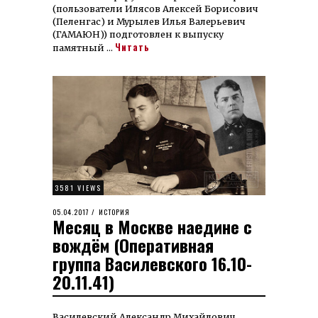
(пользователи Илясов Алексей Борисович
(Пеленгас) и Мурылев Илья Валерьевич
(ГАМАЮН)) подготовлен к выпуску
Читать
памятный …
3581 VIEWS
POSTED
05.04.2017
22.03.2023
ИСТОРИЯ
Месяц в Москве наедине с
ON
вождём (Оперативная
группа Василевского 16.10-
20.11.41)
Василевский Александр Михайлович