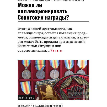
Можно ли
ON
коллекционировать
Советские награды?
Итогом вашей деятельности, как
коллекционера, остаёт­ся кол­лекция пред­
метов, стано­вящаяся целью жизни, и кото­
рая может быть продана при изме­нении
жизнен­ной ситуации или
Читать
родственниками, …
5704 VIEWS
POSTED
30.05.2017
06.02.2022
О КОЛЛЕКЦИОНИРОВАНИИ