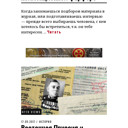
Когда занимаешься подбором материала в
журнал, или подготавливаешь интервью
— прежде всего выбираешь человека, с кем
хотелось бы встретиться, т.к. он тебе
Читать
интересен. …
4119 VIEWS
POSTED
17.05.2017
22.03.2023
ИСТОРИЯ
Восточная Пруссия и
ON