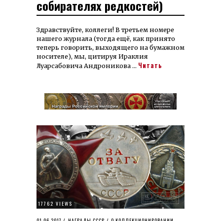
собирателях редкостей)
Здравствуйте, коллеги! В третьем номере
нашего журнала (тогда ещё, как принято
теперь говорить, выходящего на бумажном
носителе), мы, цитируя Ираклия
Читать
Луарсабовича Андроникова …
17762 VIEWS
POSTED
01.06.2017
24.02.2024
НАГРАДЫ СССР
/
О КОЛЛЕКЦИОНИРОВАНИИ