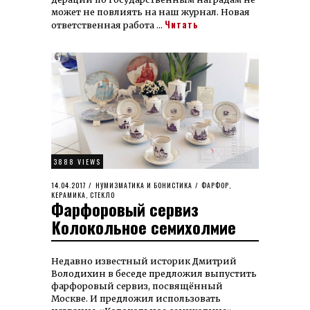
мо­жет не по­влиять на наш жур­нал. Но­вая
Читать
ответ­ст­венная работа …
3888 VIEWS
POSTED
14.04.2017
01.02.2022
НУМИЗМАТИКА И БОНИСТИКА
/
ФАРФОР,
ON
КЕРАМИКА, СТЕКЛО
Фарфоровый сервиз
Колокольное семихолмие
Недавно известный историк Дмитрий
Володихин в беседе предложил выпустить
фарфоровый сервиз, посвящённый
Москве. И предложил использовать