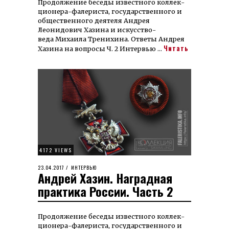
Продолжение беседы известного кол­лек­
цио­­нера-фа­лерис­та, госу­дар­ствен­­ного и
общест­венного деятеля Андрея
Леонидович Хазина и искус­ство­
веда Михаила Тренихина. Ответы Андрея
Читать
Хазина на вопросы Ч. 2 Интервью …
4172 VIEWS
POSTED
23.04.2017
27.01.2024
ИНТЕРВЬЮ
Андрей Хазин. Наградная
ON
практика России. Часть 2
Продолжение беседы известного кол­лек­
цио­нера-фалериста, го­су­дар­­ст­венно­го и