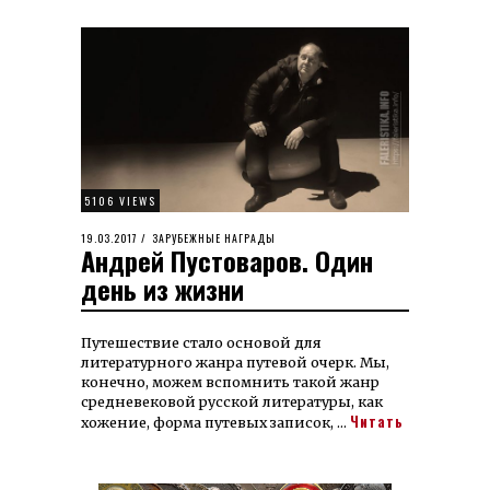
5106 VIEWS
POSTED
19.03.2017
29.11.2021
ЗАРУБЕЖНЫЕ НАГРАДЫ
Андрей Пустоваров. Один
ON
день из жизни
Путешествие стало основой для
литературного жанра путевой очерк. Мы,
конечно, можем вспомнить такой жанр
средневековой русской литературы, как
Читать
хожение, форма путевых записок, …