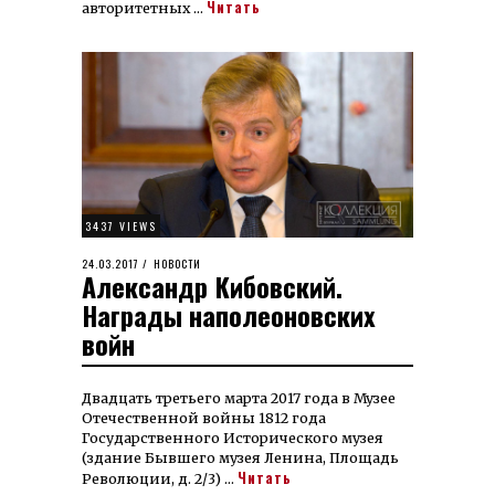
Читать
авторитетных …
3437 VIEWS
POSTED
24.03.2017
25.08.2023
НОВОСТИ
Александр Кибовский.
ON
Награды наполеоновских
войн
Двадцать третьего марта 2017 года в Музее
Отечественной войны 1812 года
Государственного Исторического музея
(здание Бывшего музея Ленина, Площадь
Читать
Революции, д. 2/3) …