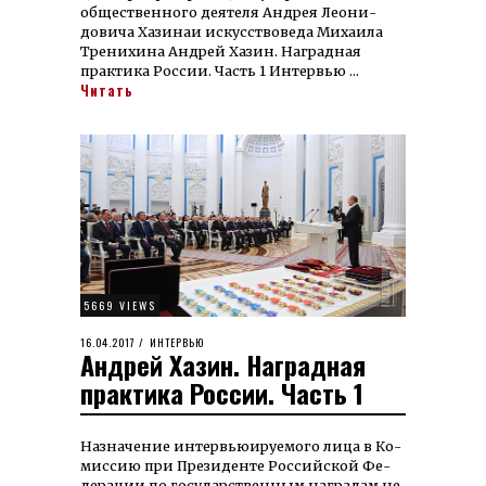
об­­ществен­ного дея­теля Андрея Лео­ни­
довича Хазинаи ис­кус­ствове­да Михаила
Тренихина Андрей Хазин. Наградная
практика России. Часть 1 Интервью …
Читать
5669 VIEWS
POSTED
16.04.2017
27.01.2024
ИНТЕРВЬЮ
Андрей Хазин. Наградная
ON
практика России. Часть 1
Назначение интервьюируемого ли­ца в Ко­
миссию при Пре­зиден­те Россий­ской Фе­
дера­ции по го­су­дарст­вен­ным награ­дам не