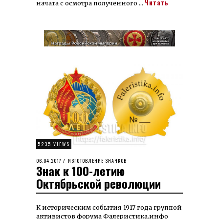
Читать
начата с осмотра полученного …
5235 VIEWS
POSTED
06.04.2017
28.11.2022
ИЗГОТОВЛЕНИЕ ЗНАЧКОВ
Знак к 100-летию
ON
Октябрьской революции
К историческим события 1917 года группой
активистов форума Фалеристика.инфо