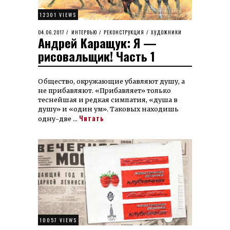
12301 VIEWS
POSTED
04.06.2017
28.01.2026
ИНТЕРВЬЮ
/
РЕКОНСТРУКЦИЯ
/
ХУДОЖНИКИ
Андрей Каращук: Я —
ON
рисовальщик! Часть 1
Общество, окружающие убавляют душу, а
не прибавляют. «Прибавляет» только
теснейшая и редкая симпатия, «душа в
душу» и «один ум». Таковых находишь
Читать
одну-две …
10057 VIEWS