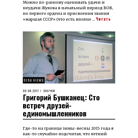
Можно по-разному оценивать удачи и
неудачи Жукова в начальный период ВОВ,
но первого ордена и присвоения звания
Читать
«маршал СССР» (что есть вполне …
5156 VIEWS
POSTED
09.04.2017
17.07.2023
ЗНАЧКИ
Григорий Бушканец: Сто
ON
встреч друзей-
единомышленников
Где-то на границе зимы-весны 2015 года я
как-то случайно подсчитал, что летний