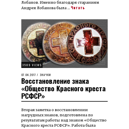
Лобанов. Именно благодаря стараниям
Читать
Андрея Лобанова была …
3589 VIEWS
POSTED
07.04.2017
14.11.2023
ЗНАЧКИ
Восстановление знака
ON
«Общество Красного креста
РСФСР»
Вторая заметка о восстановлении
нагрудных знаков, подготовлена по
результатам работы над знаком «Общество
Красного креста РСФСР». Работа была