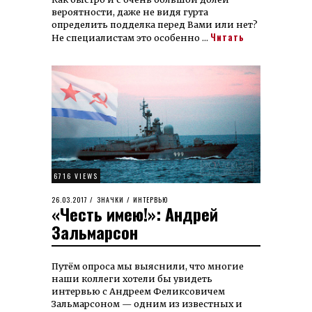
вероятности, даже не видя гурта
определить подделка перед Вами или нет?
Читать
Не специалистам это особенно …
6716 VIEWS
POSTED
26.03.2017
13.09.2023
ЗНАЧКИ
/
ИНТЕРВЬЮ
«Честь имею!»: Андрей
ON
Зальмарсон
Путём опроса мы выяснили, что многие
наши коллеги хотели бы увидеть
интервью с Андреем Феликсовичем
Зальмарсоном — одним из известных и