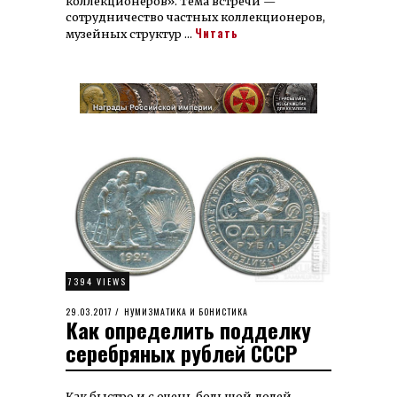
коллекционеров». Тема встречи —
сотрудничество частных коллекционеров,
Читать
музейных структур …
7394 VIEWS
POSTED
29.03.2017
23.12.2025
НУМИЗМАТИКА И БОНИСТИКА
Как определить подделку
ON
серебряных рублей СССР
Как быстро и с очень большой долей