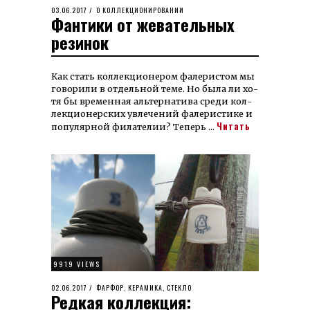
POSTED
03.06.2017
03.05.2026
О КОЛЛЕКЦИОНИРОВАНИИ
Фантики от жевательных
ON
резинок
Как стать коллекционером фале­ристом мы
го­вори­ли в отдельной теме. Но была ли хо­
тя бы вре­мен­ная альтер­­натива среди кол­
лек­ционер­­ских увле­чений фале­ристике и
Читать
популярной филателии? Теперь …
9919 VIEWS
POSTED
02.06.2017
15.02.2024
ФАРФОР, КЕРАМИКА, СТЕКЛО
Редкая коллекция:
ON