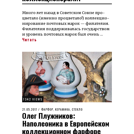
Много лет назад в Советском Союзе про­
цветало (именно про­цветало!) кол­лекцио­
ниро­вание почтовых марок — филателия.
Фила­телия под­держивалась госу­дарством
и уровень почтовых марок был очень …
Читать
7342 VIEWS
POSTED
21.05.2017
03.09.2023
ФАРФОР, КЕРАМИКА, СТЕКЛО
Олег Плужников:
ON
Наполеоника в Европейском
коллекционном фарфоре