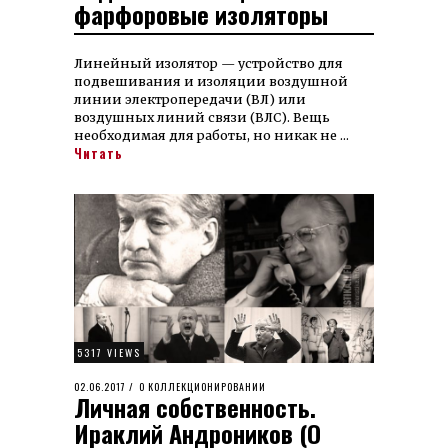
фарфоровые изоляторы
Линейный изолятор — устройство для
подвешивания и изоляции воздушной
линии электропередачи (ВЛ) или
воздушных линий связи (ВЛС). Вещь
необходимая для работы, но никак не …
Читать
5317 VIEWS
POSTED
02.06.2017
29.08.2022
О КОЛЛЕКЦИОНИРОВАНИИ
Личная собственность.
ON
Ираклий Андроников (О