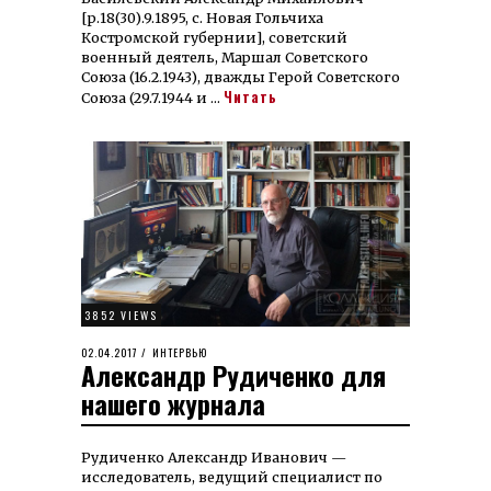
[р.18(30).9.1895, с. Новая Гольчиха
Костромской губернии], советский
военный деятель, Маршал Советского
Союза (16.2.1943), дважды Герой Советского
Читать
Союза (29.7.1944 и …
3852 VIEWS
POSTED
02.04.2017
29.03.2023
ИНТЕРВЬЮ
Александр Рудиченко для
ON
нашего журнала
Рудиченко Александр Иванович —
исследователь, ведущий специалист по