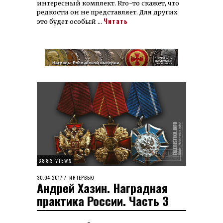
интересный комплект. Кто-то скажет, что
редкости он не представляет. Для других
Читать
это будет особый …
3883 VIEWS
POSTED
30.04.2017
27.01.2024
ИНТЕРВЬЮ
Андрей Хазин. Наградная
ON
практика России. Часть 3