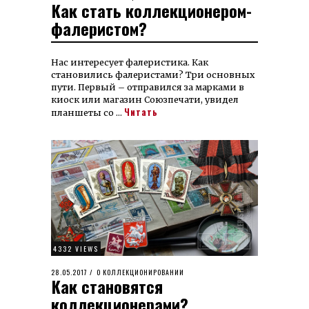
Как стать коллекционером-
ON
фалеристом?
Нас интересует фалеристика. Как
становились фалеристами? Три основных
пути. Первый – отправился за марками в
киоск или магазин Союзпечати, увидел
Читать
планшеты со …
4332 VIEWS
POSTED
28.05.2017
06.02.2022
О КОЛЛЕКЦИОНИРОВАНИИ
Как становятся
ON
коллекционерами?