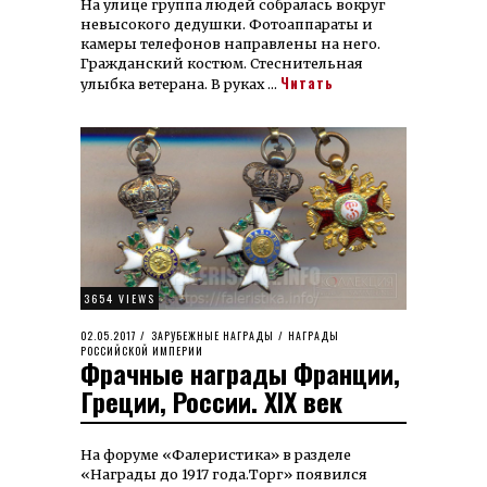
На улице группа людей собралась вокруг
невысокого дедушки. Фотоаппараты и
камеры телефонов направлены на него.
Гражданский костюм. Стеснительная
Читать
улыбка ветерана. В руках …
3654 VIEWS
POSTED
02.05.2017
08.11.2021
ЗАРУБЕЖНЫЕ НАГРАДЫ
/
НАГРАДЫ
ON
РОССИЙСКОЙ ИМПЕРИИ
Фрачные награды Франции,
Греции, России. XIX век
На форуме «Фалеристика» в разделе
«Награды до 1917 года.Торг» появился