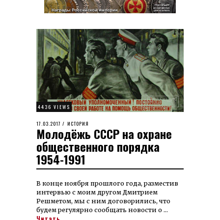
4436 VIEWS
POSTED
17.03.2017
15.08.2023
ИСТОРИЯ
Молодёжь СССР на охране
ON
общественного порядка
1954-1991
В конце ноября прошлого года, разместив
интервью с моим другом Дмитрием
Решметом, мы с ним договорились, что
будем регулярно сообщать новости о …
Читать