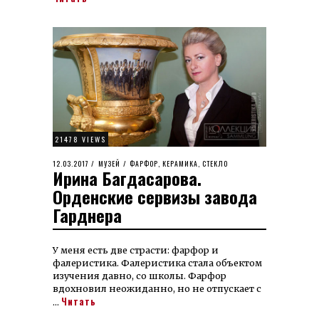
21478 VIEWS
POSTED
12.03.2017
23.04.2025
МУЗЕЙ
/
ФАРФОР, КЕРАМИКА, СТЕКЛО
Ирина Багдасарова.
ON
Орденские сервизы завода
Гарднера
У меня есть две страсти: фарфор и
фалеристика. Фалеристика стала объектом
изучения давно, со школы. Фарфор
вдохновил неожиданно, но не отпускает с
Читать
…