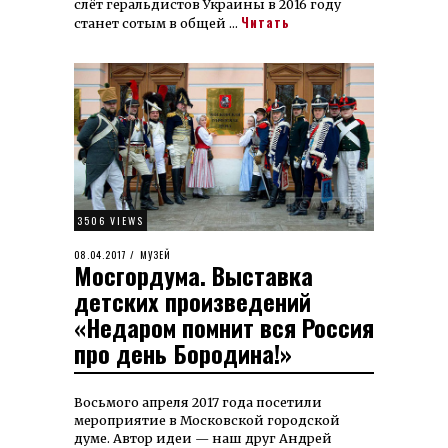
слёт геральдистов Украины в 2016 году
Читать
станет сотым в общей …
3506 VIEWS
POSTED
08.04.2017
11.08.2023
МУЗЕЙ
Мосгордума. Выставка
ON
детских произведений
«Недаром помнит вся Россия
про день Бородина!»
Восьмого апреля 2017 года посетили
мероприятие в Московской городской
думе. Автор идеи — наш друг Андрей