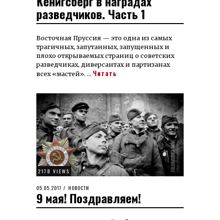
Кёнигсберг в наградах
разведчиков. Часть 1
Восточная Пруссия — это одна из самых
трагичных, запутанных, запущенных и
плохо открываемых страниц о советских
разведчиках, диверсантах и партизанах
Читать
всех «мастей». …
2178 VIEWS
POSTED
05.05.2017
10.03.2022
НОВОСТИ
9 мая! Поздравляем!
ON