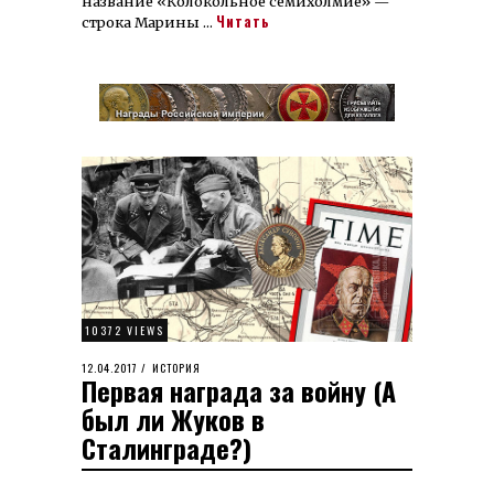
название «Колокольное семихолмие» —
Читать
строка Марины …
10372 VIEWS
POSTED
12.04.2017
22.03.2023
ИСТОРИЯ
Первая награда за войну (А
ON
был ли Жуков в
Сталинграде?)