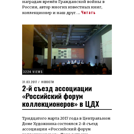
наградам времён Гражданской войны в
России, автор многих известных книг,
Читать
коллекционер и наш друг. …
3224 VIEWS
POSTED
31.03.2017
02.11.2020
НОВОСТИ
2-й съезд ассоциации
ON
«Российский форум
коллекционеров» в ЦДХ
Тридцатого марта 2017 года в Центральном
Доме Художника состоялся 2-й съезд
ассоциации «Российский форум