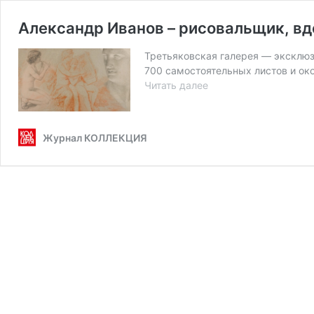
Александр Иванов – рисовальщик, в
Третьяковская галерея — эксклю­зи
700 са­мо­стоя­тель­ных лис­тов и о
Александр
Читать далее
Иванов
–
рисовальщик,
Журнал КОЛЛЕКЦИЯ
вдохновлённый
классикой