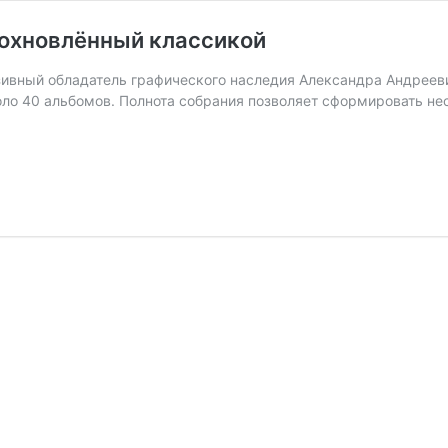
дохновлённый классикой
вный об­ладатель графи­ческого наследия Алек­санд­ра Ан­дрее­в
ко­ло 40 альбо­мов. Полно­та собра­ния по­зво­ляет сфор­ми­ровать н