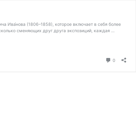
ича Ива́нова (1806–1858), которое включает в себя более
есколь­ко сме­няющих друг дру­га экспо­зи­ций, каж­дая …
коммента
0