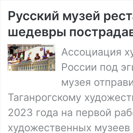
Русский музей рест
шедевры пострадав
Ассоциация х
России под эг
музея отправ
Таганрогскому художест
2023 года на первой ра
худо­жествен­ных музеев