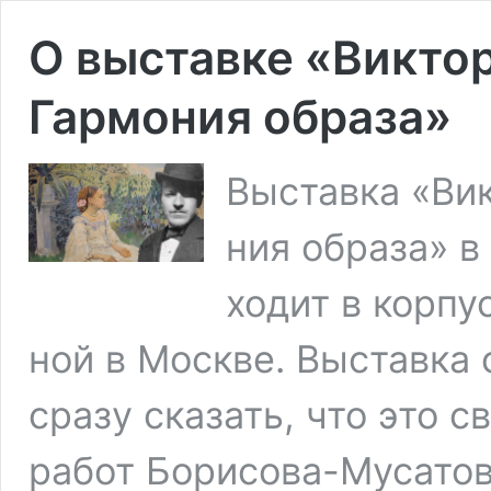
О выставке «Викто
Гармония образа»
Вы­став­ка «Вик
ния об­ра­за» в
хо­дит в кор­пу
ной в Моск­ве. Вы­став­к
сразу сказать, что это с
работ Борисова-Му­сато