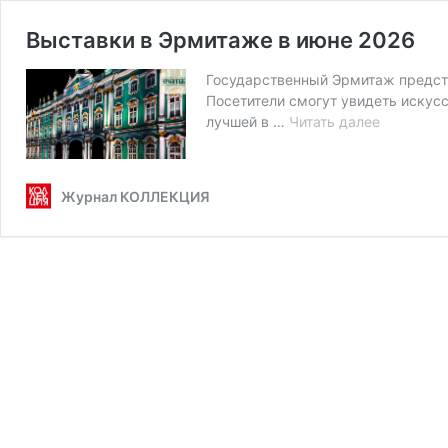
Выставки в Эрмитаже в июне 2026
Государственный Эрмитаж предста
Посетители смогут увидеть искусс
Выставки
лучшей в …
Читать далее
в
Эрмитаж
в
Журнал КОЛЛЕКЦИЯ
июне
2026